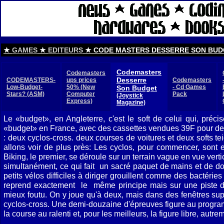
★
GAMES
★
EDITEURS
★ CODE MASTERS DESSERRE SON BUD
Codemasters
Codemasters
Desserre
CODEMASTERS-
ups prices
Codemasters
Low-Budget-
50%
(New
- Cd Games
Son Budget
Stars?
(ASM)
Computer
Pack
(Joystick
Express)
Magazine)
Le «budget», en Angleterre, c'est le soft de celui qui, préc
«budget» en France, avec des cassettes vendues 39F pour des s
: deux cyclos-cross. deux courses de voitures et deux softs t
allons voir de plus près: Les cyclos, pour commencer, sont e
Biking, le premier, se déroule sur un terrain vague en vue ver
simultanément, ce qui fait un sacré paquet de mains et de doi
petits vélos difficiles à diriger grouillent comme des bactérie
reprend exactement le même principe mais sur une piste dif
mieux foutu. On y joue qu'à deux, mais dans des fenêtres sup
cyclos-cross. Une demi-douzaine d'épreuves figure au programme
la course au ralenti et, pour les meilleurs, la figure libre, autrem