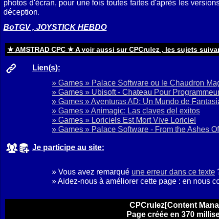
photos d'écran, pour une fois toutes faites d'après les versio
déception.
BoTGV , JOYSTICK HEBDO
★ AMSTRAD CPC ★ A voir aussi sur CPCrulez , les sujets suivan
Lien(s):
» Games » Palace Software ou le Chaudron Ma
» Games » Ubisoft - Chateau Pour Programmeu
» Games » Aventuras AD: Un Mundo de Fantasi
» Games » Animagic: Las claves del exitos
» Games » Loriciels Est Mort Vive Loriciel
» Games » Palace Software - From the Ashes Of
Je participe au site:
» Vous avez remarqué
une erreur dans ce texte
» Aidez-nous à améliorer cette page : en nous c
CPCrulez[Content Mana
Page créée en 370 millis