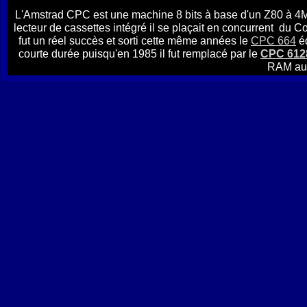
L'Amstrad CPC est une machine 8 bits à base d'un Z80 à 4M
lecteur de cassettes intégré il se plaçait en concurrent du
fut un réel succès et sorti cette même années le
CPC 664
éq
courte durée puisqu'en 1985 il fut remplacé par le
CPC 612
RAM au 