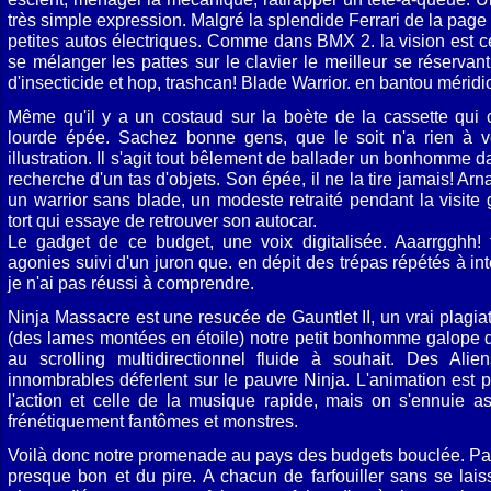
très simple expression. Malgré la splendide Ferrari de la page
petites autos électriques. Comme dans BMX 2. la vision es
se mélanger les pattes sur le clavier le meilleur se réservant
d'insecticide et hop, trashcan! Blade Warrior. en bantou méridi
Même qu'il y a un costaud sur la boète de la cassette qui 
lourde épée. Sachez bonne gens, que le soit n'a rien à voi
illustration. Il s'agit tout bêlement de ballader un bonhomme d
recherche d'un tas d'objets. Son épée, il ne la tire jamais! Ar
un warrior sans blade, un modeste retraité pendant la visite
tort qui essaye de retrouver son autocar.
Le gadget de ce budget, une voix digitalisée. Aaarrgghh! f
agonies suivi d'un juron que. en dépit des trépas répétés à in
je n'ai pas réussi à comprendre.
Ninja Massacre est une resucée de Gauntlet II, un vrai plagia
(des lames montées en étoile) notre petit bonhomme galope 
au scrolling multidirectionnel fluide à souhait. Des Alien
innombrables déferlent sur le pauvre Ninja. L'animation est p
l'action et celle de la musique rapide, mais on s'ennuie ass
frénétiquement fantômes et monstres.
Voilà donc notre promenade au pays des budgets bouclée. Pas 
presque bon et du pire. A chacun de farfouiller sans se la