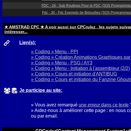
FDC - 26 - Sub Routines Pour le FDC
(SOS Programmeu
Fdc - 30 - Fdc Exemple de Bidouilles
(SOS Programmeu
★ AMSTRAD CPC ★ A voir aussi sur CPCrulez , les sujets suiva
intéresser...
Lien(s):
» Coding » Menu - PPI
» Coding » Création Animations Graphiques par
» Coding » Menu - PSG / AY3
» Coding » Menu - Initiation à l'assembleur (2/2)
» Coding » Cours et initiation d'ANTIBUG
» Coding » Cours et initiation du Fanzine Ghoul
Je participe au site:
» Vous avez remarqué
une erreur dans ce texte
» Aidez-nous à améliorer cette page : en nous c
ou par email.