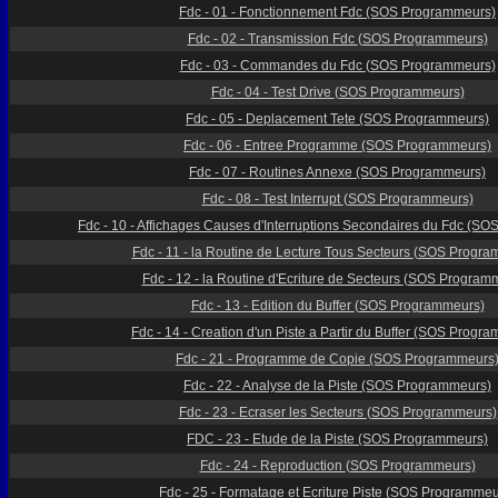
Fdc - 01 - Fonctionnement Fdc
(SOS Programmeurs)
Fdc - 02 - Transmission Fdc
(SOS Programmeurs)
Fdc - 03 - Commandes du Fdc
(SOS Programmeurs)
Fdc - 04 - Test Drive
(SOS Programmeurs)
Fdc - 05 - Deplacement Tete
(SOS Programmeurs)
Fdc - 06 - Entree Programme
(SOS Programmeurs)
Fdc - 07 - Routines Annexe
(SOS Programmeurs)
Fdc - 08 - Test Interrupt
(SOS Programmeurs)
Fdc - 10 - Affichages Causes d'Interruptions Secondaires du Fdc
(SOS
Fdc - 11 - la Routine de Lecture Tous Secteurs
(SOS Progra
Fdc - 12 - la Routine d'Ecriture de Secteurs
(SOS Programm
Fdc - 13 - Edition du Buffer
(SOS Programmeurs)
Fdc - 14 - Creation d'un Piste a Partir du Buffer
(SOS Progra
Fdc - 21 - Programme de Copie
(SOS Programmeurs
Fdc - 22 - Analyse de la Piste
(SOS Programmeurs)
Fdc - 23 - Ecraser les Secteurs
(SOS Programmeurs)
FDC - 23 - Etude de la Piste
(SOS Programmeurs)
Fdc - 24 - Reproduction
(SOS Programmeurs)
Fdc - 25 - Formatage et Ecriture Piste
(SOS Programmeu