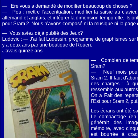
— Ere vous a demandé de modifier beaucoup de choses ?
— Peu : mettre l'accentuation, modifier la saisie au clavier,
allemand et anglais, et intégrer la dimension temporelle. Ils on
pour Sram 2. Nous n'avons composé ni la musique ni la page 
— Vous aviez déjà publié des Jeux?
Ludovic : — J'ai fait Ludessin, programme de graphismes sur l'
y a deux ans par une boutique de Rouen.
J'avais quinze ans
— Combien de temps 
Sram?
— Neuf mois pour S
Sram 2. Il faut d'abor
des charges : à quo
ressemble aux autres,
On a Fait des repér
l'Est pour Sram 2, pui
Les écrans ont été sai
Le compactage (en
générait des imag
mémoire, avec cinqu
est bourrée à cra