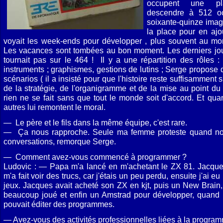
occupent une pl
descendre à 512 oc
soixante-quinze ima
la place pour en ajo
voyait les week-ends pour développer , plus souvent au mo
Les vacances sont tombées au bon moment. Les derniers jours
tournait pas sur le 464 ! Il y a une répartition des rôles 
instruments ; graphismes, gestions de lutins ; Serge propose 
scénarios ( il a insisté pour que l'histoire reste suffisamment
de la stratégie, de l'organigramme et de la mise au point d
rien ne se fait sans que tout le monde soit d'accord. Et qua
autres lui remontent le moral.
— Le père et le fils dans la même équipe, c'est rare.
— Ça nous rapproche. Seule ma femme proteste quand notre
conversations, remorque Serge.
— Comment avez-vous commencé à programmer ?
Ludovic : — Papa m'a lancé en m'achetant le ZX 81. Jacque
m'a fait voir des trucs, car j'étais un peu perdu, ensuite j'ai 
jeux. Jacques avait acheté son ZX en kjt, puis un New Brain, 
beaucoup joué et enfin un Amstrad pour développer, quand il
pouvait éditer des programmes.
— Avez-vous des activités professionnelles liées à la progra