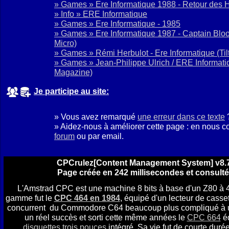
» Games » Ere Informatique 1988 - Retour des 
» Info » ERE Informatique
» Games » Ere Informatique - 1985
» Games » Ere Informatique 1987 - Captain Blo
Micro)
» Games » Rémi Herbulot - Ere Informatique
(Til
» Games » Jean-Philippe Ulrich / ERE Informat
Magazine)
Je participe au site:
» Vous avez remarqué
une erreur dans ce texte
» Aidez-nous à améliorer cette page : en nous c
forum
ou par email.
CPCrulez[Content Management System] v8.7
Page créée en 242 millisecondes et consulté
L'Amstrad CPC est une machine 8 bits à base d'un Z80 à 
gamme fut le
CPC 464 en 1984
, équipé d'un lecteur de casset
concurrent du Commodore C64 beaucoup plus compliqué à util
un réel succès et sorti cette même années le
CPC 664
éq
disquettes trois pouces
intégré. Sa vie fut de courte durée