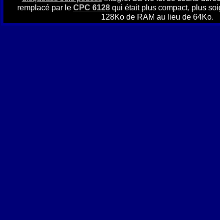
remplacé par le
CPC 6128
qui était plus compact, plus soi
128Ko de RAM au lieu de 64Ko.