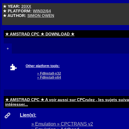
★ YEAR:
20XX
★ PLATFORM:
WIN32/64
★ AUTHOR:
SIMON OWEN
★ AMSTRAD CPC ★ DOWNLOAD ★
+
Other platform tools:
»
FdInstall-x32
»
FdInstall-x64
★ AMSTRAD CPC ★ A voir aussi sur CPCrulez , les sujets suiv
intéresser...
Lien(s):
» Emulation » CPCTRANS v2