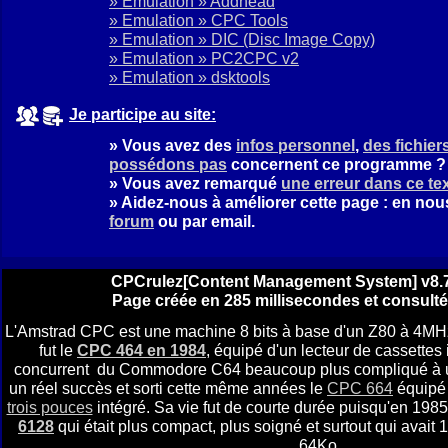
» Emulation » Addhead
» Emulation » CPC Tools
» Emulation » DIC
(Disc Image Copy)
» Emulation » PC2CPC v2
» Emulation » dsktools
Je participe au site:
» Vous avez des
infos personnel
,
des fichie
possédons pas
concernent ce programme ?
» Vous avez remarqué
une erreur dans ce te
» Aidez-nous à améliorer cette page : en no
forum
ou par email.
CPCrulez[Content Management System] v8.7
Page créée en 285 millisecondes et consulté
L'Amstrad CPC est une machine 8 bits à base d'un Z80 à 4MH
fut le
CPC 464 en 1984
, équipé d'un lecteur de cassettes i
concurrent du Commodore C64 beaucoup plus compliqué à util
un réel succès et sorti cette même années le
CPC 664
équipé 
trois pouces
intégré. Sa vie fut de courte durée puisqu'en 1985 
6128
qui était plus compact, plus soigné et surtout qui avai
64Ko.