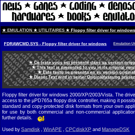
★
EMULATION
★
UTILITAIRES
★ Floppy filter driver for window
FDRAWCMD.SYS - Floppy filter driver for windows
Emulation Uti
★ Ce texte vous est présenté dans sa version orig
★ This text is presented to you in its original ve
★ Este texto se presenta en su versión origina
★ Dieser Text wird in seiner Originalfassung präse
Floppy filter driver for windows 2000/XP/2003/Vista. The dr
access to the µPD765a floppy disk controller, making it possi
standard and copy-protected disk formats from your own applic
for use by both commercial and non-commercial application
further details.
Used by
Samdisk
,
WinAPE
,
CPCdiskXP
and
ManageDSK