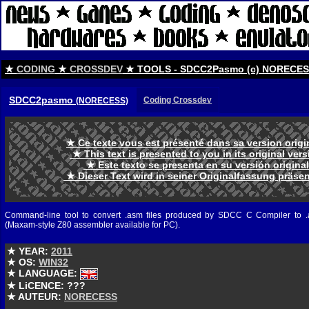
★
CODING
★
CROSSDEV
★ TOOLS - SDCC2Pasmo (c) NORECE
SDCC2pasmo
Coding Crossdev
(NORECESS)
★ Ce texte vous est présenté dans sa version orig
★ This text is presented to you in its original ve
★ Este texto se presenta en su versión origina
★ Dieser Text wird in seiner Originalfassung präse
Command-line tool to convert .asm files produced by SDCC C Compiler to .
(Maxam-style Z80 assembler available for PC).
★ YEAR:
2011
★ OS:
WIN32
★ LANGUAGE:
★ LiCENCE: ???
★ AUTEUR:
NORECESS