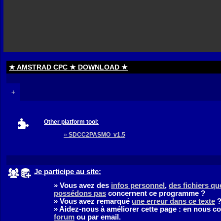
★ AMSTRAD CPC ★ DOWNLOAD ★
+
Other platform tool:
»
SDCC2PASMO v1.5
Je participe au site:
» Vous avez des
infos personnel
,
des fichiers q
possédons pas
concernent ce programme ?
» Vous avez remarqué
une erreur dans ce texte
» Aidez-nous à améliorer cette page : en nous c
forum
ou par email.