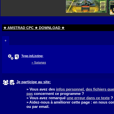
★ AMSTRAD CPC ★ DOWNLOAD ★
+
Type-in/Listing:
»
Satanas
Je participe au site:
» Vous avez des
infos personnel
,
des fichiers q
pas
concernent ce programme ?
» Vous avez remarqué
une erreur dans ce texte
?
» Aidez-nous à améliorer cette page : en nous co
ou par email.