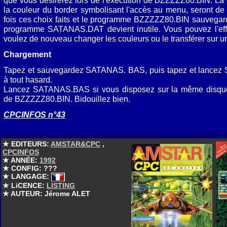
que vous désirerez lors de l'exécution de BZZZZZ80.BIN. La 
la couleur du border symbolisant l'accès au menu, seront de
fois ces choix faits et le programme BZZZZZ80.BIN sauvegard
programme SATANAS.DAT devient inutile. Vous pouvez l'effa
voulez de nouveau changer les couleurs ou le transférer sur 
Chargement
Tapez et sauvegardez SATANAS. BAS, puis tapez et lance
à tout hasard.
Lancez SATANAS.BAS si vous disposez sur la même disq
de BZZZZZ80.BIN. Bidouillez bien.
CPCINFOS n°43
★ EDITEURS:
AMSTAR&CPC
,
CPCINFOS
★ ANNÉE:
1992
★ CONFIG: ???
★ LANGAGE:
★ LiCENCE:
LISTING
★ AUTEUR: Jérome ALET