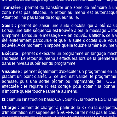
Transfère :
permet de transférer une zone de mémoire à un 
zone n'est pas effacée, le retour au menu est automatique 
Attention : ne pas taper de longueur nulle.
Saisit :
permet de saisir une suite d'octets qui a été saisi
Lorsqu'une telle séquence est trouvée alors le message «Tro
s'imprime. Lorsque le message «Rien trouvé» s'affiche, cela 
été entièrement parcourue et que la suite d'octets que vous
trouvée, A ce moment, n'importe quelle touche ramène au men
Exécute :
permet d'exécuter un programme en langage mach
l'adresse. Le retour au menu s'effectuera lors de la première
dans le niveau supérieur du programme.
Visualise :
permet également d'exécuter un programme en l
plaçant un point d'arrêt. Si celui-ci est valide, le programm
adresse, puis une sortie (écran ou imprimante) de TOUS 
effectuée : le registre R est corrigé pour obtenir la bonne 
n'importe quelle touche ramène au menu.
f1 :
simule l'instruction basic CAT. Sur K7, la touche ESC ra
Charge :
permet de charger à partir de la K7 ou la disquette, 
d'Implantation est supérieure à &0FFF. Si tel n'est pas le cas