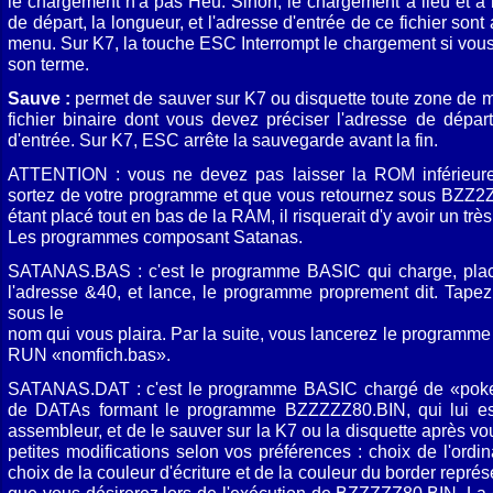
le chargement n'a pas Heu. Sinon, le chargement a lieu et à la
de départ, la longueur, et l'adresse d'entrée de ce fichier sont
menu. Sur K7, la touche ESC Interrompt le chargement si vous 
son terme.
Sauve :
permet de sauver sur K7 ou disquette toute zone de 
fichier binaire dont vous devez préciser l'adresse de départ
d'entrée. Sur K7, ESC arrête la sauvegarde avant la fin.
ATTENTION : vous ne devez pas laisser la ROM inférieur
sortez de votre programme et que vous retournez sous BZZ2ZZ
étant placé tout en bas de la RAM, il risquerait d'y avoir un tr
Les programmes composant Satanas.
SATANAS.BAS : c'est le programme BASIC qui charge, plac
l'adresse &40, et lance, le programme proprement dit. Tap
sous le
nom qui vous plaira. Par la suite, vous lancerez le programme
RUN «nomfich.bas».
SATANAS.DAT : c'est le programme BASIC chargé de «poke
de DATAs formant le programme BZZZZZ80.BIN, qui lui 
assembleur, et de le sauver sur la K7 ou la disquette après v
petites modifications selon vos préférences : choix de l'ord
choix de la couleur d'écriture et de la couleur du border repré