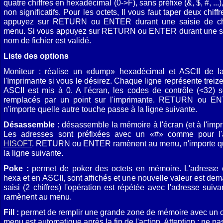
quatre chiffres en hexadécimal (0->F), sans préfixe (&, $, #, ...
non significatifs. Pour les octets, Il vous faut taper deux chi
appuyez sur RETURN ou ENTER durant une saisie de chif
menu. Si vous appuyez sur RETURN ou ENTER durant une sais
nom de fichier est validé.
Liste des options
Moniteur : réalise un «dump» hexadécimal et ASCII de l
l'Imprimante si vous le désirez. Chaque ligne représente treize
ASCII est mis à 0. A l'écran, les codes de contrôle (<32) s
remplacés par un point sur l'imprimante. RETURN ou E
n'importe quelle autre touche passe à la ligne suivante.
Désassemble :
désassemble la mémoire à l'écran (et à l'impr
Les adresses sont préfixées avec un «#» comme pour 
HISOFT
. RETURN ou ENTER ramènent au menu, n'importe que
la ligne suivante.
Poke :
permet de poker des octets en mémoire. L'adresse 
hexa et en ASCII, sont affichés et une nouvelle valeur est de
saisi (2 chiffres) l'opération est répétée avec l'adresse 
ramènent au menu.
Fill :
permet de remplir une grande zone de mémoire avec un oc
menu est automatique après la fin de l'action. Attention : ne pa