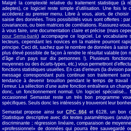
Malgré la complexité relative du traitement statistique (
adeptes), ce logiciel reste simple d'utilisation. Une fois le
accéderez au premier menu. Libre à vous, alors, de choisir
saisie des données. Trois possibilités vous sont offertes : pa
covariances, ou bien matrices de corrélations. Rassurez-vous
à vous faire, une documentation claire et précise (mais cep
pour Sema-bank
) accompagne ce logiciel. Le vocabulaire s
lecteurs, cependant les novices en la matière pourront ra
principe. Ceci dit, sachez que le nombre de données à saisir d
plus élevé possible de façon à rendre le résultat valable (on
d'âge d'un pays sur dix personnes !). Plusieurs fonction
moyennes ou des écarts-types, etc.) vous permettront d'effect
fonctions statistiques usuelles. En cas d'erreurs (la division pa
message correspondant puis continue son traitement sans l
tendance à devenir brouillon pendant le temps de travail 
l'erreur. La sélection d'une autre fonction entraînera un chang
donc, un fonctionnement normal. Un logiciel spécialisé...
occasionnel Semastat reste un très bon programme voué 
spécifiques. Seuls donc les intéressés y trouveront leur bonheu
Semastat propose ainsi sur
CPC 664
et 6128, un bon out
Statistique descriptive avec dix textes paramétriques (analys
discriminante ; régression linéaire, comparaison de moyennes,
«professionnel» de données qui pourra être sauvegardé 