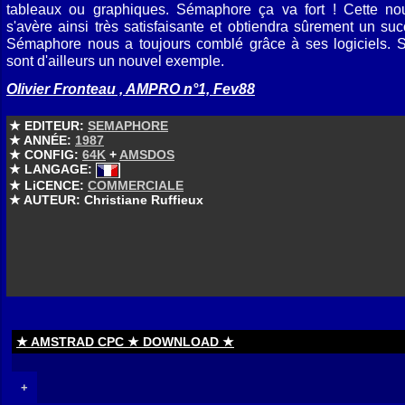
tableaux ou graphiques. Sémaphore ça va fort ! Cette nouv
s'avère ainsi très satisfaisante et obtiendra sûrement un suc
Sémaphore nous a toujours comblé grâce à ses logiciels.
sont d'ailleurs un nouvel exemple.
Olivier Fronteau , AMPRO n°1, Fev88
★ EDITEUR:
SEMAPHORE
★ ANNÉE:
1987
★ CONFIG:
64K
+
AMSDOS
★ LANGAGE:
★ LiCENCE:
COMMERCIALE
★ AUTEUR: Christiane Ruffieux
★ AMSTRAD CPC ★ DOWNLOAD ★
+