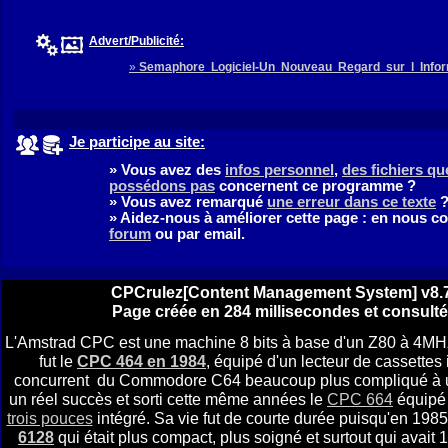
Advert/Publicité:
»
Semaphore Logiciel-Un Nouveau Regard sur l Inf
Je participe au site:
» Vous avez des
infos personnel
,
des fichiers q
possédons pas
concernent ce programme ?
» Vous avez remarqué
une erreur dans ce texte
» Aidez-nous à améliorer cette page : en nous c
forum
ou par email.
CPCrulez[Content Management System] v8.7
Page créée en 284 millisecondes et consulté
L'Amstrad CPC est une machine 8 bits à base d'un Z80 à 4MH
fut le
CPC 464 en 1984
, équipé d'un lecteur de cassettes i
concurrent du Commodore C64 beaucoup plus compliqué à util
un réel succès et sorti cette même années le
CPC 664
équipé 
trois pouces
intégré. Sa vie fut de courte durée puisqu'en 1985 
6128
qui était plus compact, plus soigné et surtout qui avai