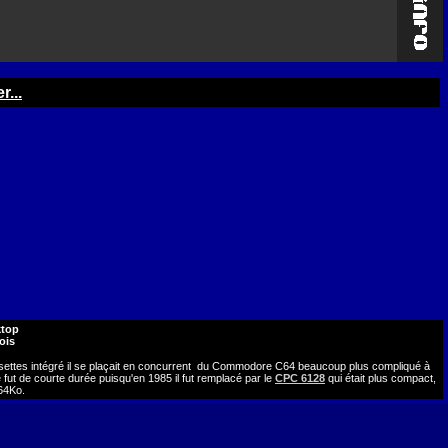
...
ktop
ois
ssettes intégré il se plaçait en concurrent du Commodore C64 beaucoup plus compliqué à
e fut de courte durée puisqu'en 1985 il fut remplacé par le
CPC 6128
qui était plus compact,
 64Ko.