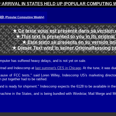
;ARRIVAL IN STATES HELD UP (POPULAR COMPUTING 
 up
(Popular Computing Weekly)
★ Ce texte vous est présenté dans sa version 
★ This text is presented to you in its origina
★ Este texto se presenta en su versión or
★ Dieser Text wird in seiner Originalfassung p
uter has suffered heavy delays, and is not yet on sale.
strad and Indescomp at
last summer's CES in Chicago
. At the tune, it was d
use of FCC tests," said Loren Willey, Indescomp US's marketing director.
n put together had to be ratified.
 and is ready for shipment." Indescomp expects the 6128 to be available in t
machine in the States, and is being bundled with Wordstar, Mail Merge and M