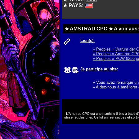
★ PAYS:
★ AMSTRAD CPC ★ A voir aussi s
Lien(s):
» Peoples » Warum der 
» Peoples » Amstrad CPC
» Peoples » PCW 8256 jo
Je participe au site:
» Vous avez remarqué
un
» Aidez-nous à améliorer
L'Amstrad CPC est une machine 8 bits à base d
utiliser et plus cher. Ce fut un réel succès et sor