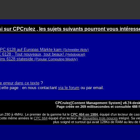
ur CPCrulez , les sujets suivants pourront vous intéresser
CPC 6128 auf Europas Märkte kam
(Schneider Aktiv)
 6128 : Tout nouveaux, tout beaux!
(Hebdogiciel)
ins 6128 stateside
(Popular Computing Weekly)
e erreur dans ce texte
?
 cette page : en nous contactant
via le forum
ou par email.
CPCrulez[Content Management System] v8.74-des
Page créée en 269 millisecondes et consultée 488 f
'un Z80 à 4MHz. Le premier de la gamme fut le
CPC 464 en 1984
, équipé d'un lecteur de ca
ti cette même années le
CPC 664
équipé d'un lecteur de
disquettes trois pouces
intégré. Sa vi
plus soigné et surtout qui avait 128Ko de RAM au lieu de