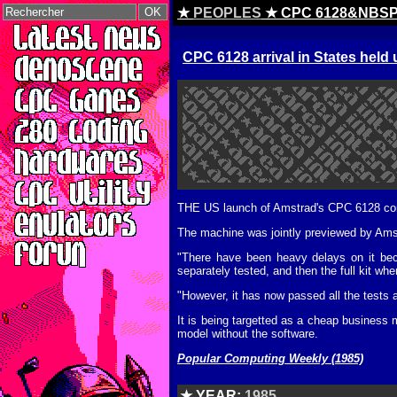
★
PEOPLES
★ CPC 6128&NBSP
CPC 6128 arrival in States held
THE US launch of Amstrad's CPC 6128 comp
The machine was jointly previewed by Am
"There have been heavy delays on it beca
separately tested, and then the full kit whe
"However, it has now passed all the tests
It is being targetted as a cheap business 
model without the software.
Popular Computing Weekly (1985)
★ YEAR:
1985