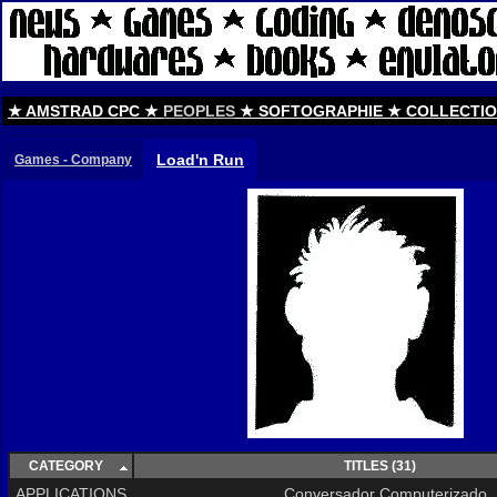
★ AMSTRAD CPC ★
PEOPLES
★ SOFTOGRAPHIE ★ COLLECTIO
Load'n Run
Games - Company
CATEGORY
TITLES
(31)
APPLICATIONS
Conversador Computerizado