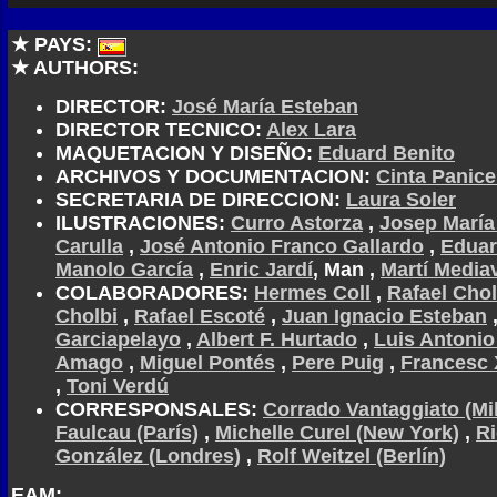
★ PAYS:
★ AUTHORS:
DIRECTOR:
José María Esteban
DIRECTOR TECNICO:
Alex Lara
MAQUETACION Y DISEÑO:
Eduard Benito
ARCHIVOS Y DOCUMENTACION:
Cinta Panice
SECRETARIA DE DIRECCION:
Laura Soler
ILUSTRACIONES:
Curro Astorza
,
Josep María
Carulla
,
José Antonio Franco Gallardo
,
Eduar
Manolo García
,
Enric Jardí
, Man ,
Martí Mediav
COLABORADORES:
Hermes Coll
,
Rafael Chol
Cholbi
,
Rafael Escoté
,
Juan Ignacio Esteban
Garciapelayo
,
Albert F. Hurtado
,
Luis Antonio
Amago
,
Miguel Pontés
,
Pere Puig
,
Francesc 
,
Toni Verdú
CORRESPONSALES:
Corrado Vantaggiato (Mi
Faulcau (París)
,
Michelle Curel (New York)
,
R
González (Londres)
,
Rolf Weitzel (Berlín)
EAM: