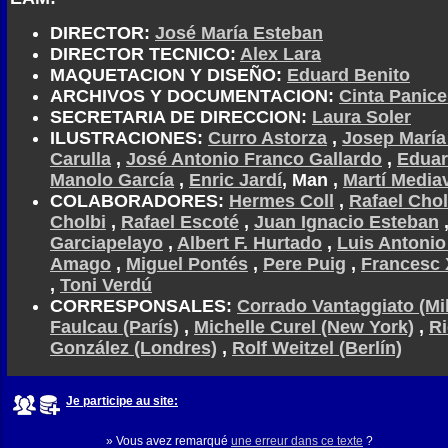
DIRECTOR:
José María Esteban
DIRECTOR TECNICO:
Alex Lara
MAQUETACION Y DISEÑO:
Eduard Benito
ARCHIVOS Y DOCUMENTACION:
Cinta Panice
SECRETARIA DE DIRECCION:
Laura Soler
ILUSTRACIONES:
Curro Astorza
,
Josep María
Carulla
,
José Antonio Franco Gallardo
,
Eduar
Manolo García
,
Enric Jardí
, Man ,
Martí Mediav
COLABORADORES:
Hermes Coll
,
Rafael Chol
Cholbi
,
Rafael Escoté
,
Juan Ignacio Esteban
Garciapelayo
,
Albert F. Hurtado
,
Luis Antonio
Amago
,
Miguel Pontés
,
Pere Puig
,
Francesc 
,
Toni Verdú
CORRESPONSALES:
Corrado Vantaggiato (Mi
Faulcau (París)
,
Michelle Curel (New York)
,
R
González (Londres)
,
Rolf Weitzel (Berlín)
Je participe au site:
» Vous avez remarqué
une erreur dans ce texte
?