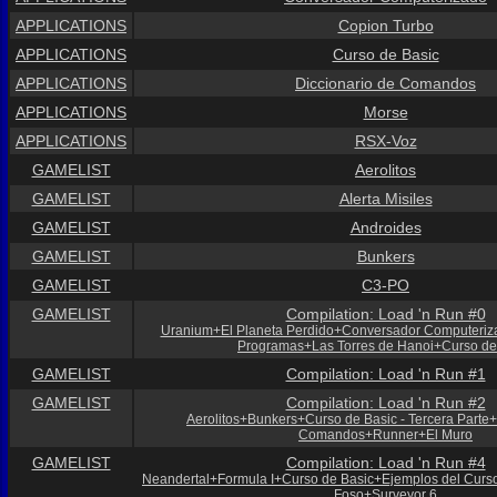
APPLICATIONS
Copion Turbo
APPLICATIONS
Curso de Basic
APPLICATIONS
Diccionario de Comandos
APPLICATIONS
Morse
APPLICATIONS
RSX-Voz
GAMELIST
Aerolitos
GAMELIST
Alerta Misiles
GAMELIST
Androides
GAMELIST
Bunkers
GAMELIST
C3-PO
GAMELIST
Compilation: Load 'n Run #0
Uranium+El Planeta Perdido+Conversador Computeri
Programas+Las Torres de Hanoi+Curso de
GAMELIST
Compilation: Load 'n Run #1
GAMELIST
Compilation: Load 'n Run #2
Aerolitos+Bunkers+Curso de Basic - Tercera Parte+
Comandos+Runner+El Muro
GAMELIST
Compilation: Load 'n Run #4
Neandertal+Formula I+Curso de Basic+Ejemplos del Curs
Foso+Surveyor 6