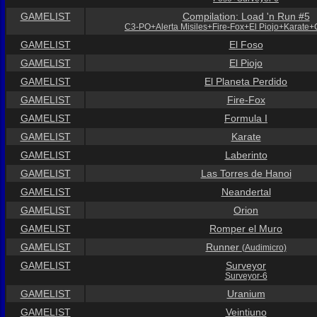
GAMELIST
Compilation: Load 'n Run #5
C3-PO+Alerta Misiles+Fire-Fox+El Piojo+Karate
GAMELIST
El Foso
GAMELIST
El Piojo
GAMELIST
El Planeta Perdido
GAMELIST
Fire-Fox
GAMELIST
Formula I
GAMELIST
Karate
GAMELIST
Laberinto
GAMELIST
Las Torres de Hanoi
GAMELIST
Neandertal
GAMELIST
Orion
GAMELIST
Romper el Muro
GAMELIST
Runner
(Audimicro)
GAMELIST
Surveyor
Surveyor-6
GAMELIST
Uranium
GAMELIST
Veintiuno