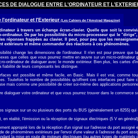
CES DE DIALOGUE ENTRE L'ORDINATEUR ET L'EXTERIE
l'ordinateur et l'Exterieur
(Les Cahiers de l'Amstrad Magazine)
rdinateur à travers un échange écran-clavier. Quelle que soit la conviv
o-ordinateur. De par les possibilités du micro-processeur qui le "dirige"
 des réponses frappées au clavier. Il peut, pour peu que les renseigne
nt extérieurs et même commander des réactions à ces phénomènes.
ssibilité change les dimensions de l'ordinateur. Il n'en est pour preuve que l
lexes que celles que vous pourrez mettre en œuvre sur un micro-ordinateur 
ro-ordinateur de dialoguer avec le monde extérieur. Bien plus, les cartes d'
 la fiabilité de leurs composants les distingue.
aces est possible et même facile, en Basic. Mais il est vrai, comme toujours
s. Toutefois le nombre de possibilités qu'offrent ces interfaces peut faire c
se mais comme une possibilité de créer soi-même des applications personnell
ire dialoguer votre ordinateur et que vous pourrez trouver dans le commerce so
des signaux sur un ou plusieurs des ports du BUS (généralement un 8255) qui 
 en réalité, l'émission ou la réception de signaux électriques (5 V en général)
ement approprié lors de la réception d'un signal sur l'adresse du port assigné 
 de phénomènes extérieurs par l'envoi d'une valeur à l'adresse du port assig
dant la mise en route de moteurs électriques (ou autres types de matériels do