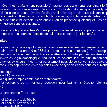
rées, il est parfaitement possible d'imaginer des traitements combinant le f
ssayant de trouver un exemple concret d'utilisation domestique de ce type
 de la mise en route simultanée d'appareils électriques de forte puissance, 
cteur général. Il est aussi possible de concevoir, sur la base de telles c
ive de plusieurs détecteurs de chaleur (ou de présence quelconque). Les car
n France sont les suivantes.
de gérer vingt-quatre entrées/sorties programmables et trois compteurs de tem
ntrées et huit sorties, équipée de huit relais en sortie (sur le port A).
itale
ur des phénomènes qui lui sont extérieurs nécessite que ces derniers soient 
à-dire comprises entre 0 et 255 dans le cas qui nous intéresse). Par exemp
es pour le traitement par ordinateur et être ainsi utilisée par des systèmes 
version digitale/analogique traduisent les valeurs résultat d'un traitemen
mènes extérieurs. Il est ainsi parfaitement possible de convertir des valeur
 Volts. Les applications envisageables avec ce type de cartes sont les suivant
ectrique.
ête HF) par varicap,
 loin qu'une simple commutation marche/arrêt),
a recherche de la meilleure réception (pour faciliter la réception d'émiss
e).
us procurer en France sont :
 et Léon au prix de 590 F,
 et Léon au prix de 590 F,
au prix de 345 F.