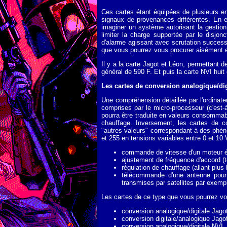
Ces cartes étant équipées de plusieurs ent
signaux de provenances différentes. En e
imaginer un système autorisant la gestion
limiter la charge supportée par le disjon
d'alarme agissant avec scrutation success
que vous pourrez vous procurer aisément e
Il y a la carte Jagot et Léon, permettant 
général de 590 F. Et puis la carte NVI huit e
Les cartes de conversion analogique/dig
Une compréhension détaillée par l'ordinate
comprises par le micro-processeur (c'est-
pourra être traduite en valeurs consommabl
chauffage. Inversement, les cartes de con
"autres valeurs" correspondant à des phéno
et 255 en tensions variables entre 0 et 10
commande de vitesse d'un moteur él
ajustement de fréquence d'accord (t
régulation de chauffage (allant plus
télécommande d'une antenne pour l
transmises par satellites par exempl
Les cartes de ce type que vous pourrez vo
conversion analogique/digitale Jagot
conversion digitale/analogique Jagot
conversion analogique/digitale NVI, 