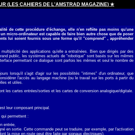
UR (LES CAHIERS DE L'AMSTRAD MAGAZINE) ★
ialité de cette procédure d'échange, elle n'en reflète pas moins qu'une
, un micro-ordinateur est capable de faire bien autre chose que de poser
ments lui soient fournis sous une forme qu'il "comprend" , appréhender
a multiplicité des applications qu'elle a entraînées. Bien que dirigés par des
grand public, les systèmes actuels de "robotique" sont basés sur les mêmes
interface permettant ce dialogue sont parfois les mêmes et seul le nombre de
 lorsqu'il s'agit d'agir sur les possibilités "intimes" d'un ordinateur, que
onsidérer l'accès au langage machine (ou le travail sur les ports à partir du
es et utiles.
nt les cartes entrées/sorties et les cartes de conversion analogique/digitale.
est leur composant principal.
 qui permettent :
en entrée,
né en sortie. Cette commande peut se traduire, par exemple, par l'activation
nt la mise en route peut être faite par signaux électriques).