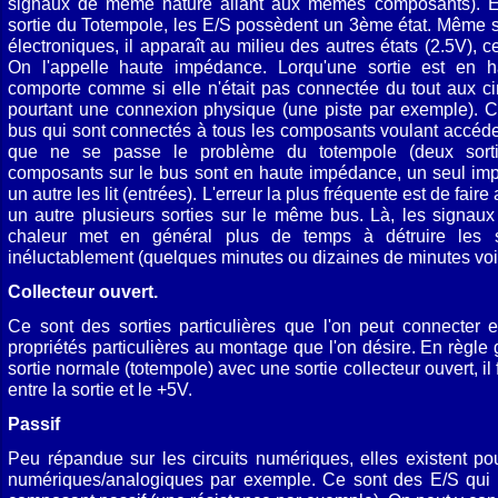
signaux de même nature allant aux mêmes composants). E
sortie du Totempole, les E/S possèdent un 3ème état. Même si
électroniques, il apparaît au milieu des autres états (2.5V), ce
On l'appelle haute impédance. Lorqu'une sortie est en 
comporte comme si elle n'était pas connectée du tout aux cir
pourtant une connexion physique (une piste par exemple). Ce
bus qui sont connectés à tous les composants voulant accéder
que ne se passe le problème du totempole (deux sorties
composants sur le bus sont en haute impédance, un seul imp
un autre les lit (entrées). L'erreur la plus fréquente est de fa
un autre plusieurs sorties sur le même bus. Là, les signaux 
chaleur met en général plus de temps à détruire les so
inéluctablement (quelques minutes ou dizaines de minutes voi
Collecteur ouvert.
Ce sont des sorties particulières que l'on peut connecter
propriétés particulières au montage que l'on désire. En règle
sortie normale (totempole) avec une sortie collecteur ouvert, il
entre la sortie et le +5V.
Passif
Peu répandue sur les circuits numériques, elles existent po
numériques/analogiques par exemple. Ce sont des E/S qu