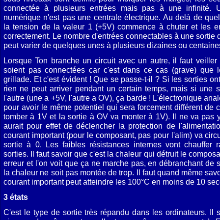
connectée à plusieurs entrées mais pas à une infinité.
numérique n'est pas une centrale électrique. Au delà de que
la tension de la valeur 1 (+5V) commence à chuter et les en
correctement. Le nombre d'entrées connectables à une sortie
peut varier de quelques unes à plusieurs dizaines ou centaine
Lorsque Ton branche un circuit avec un autre, il faut veille
soient pas connectées car c'est dans ce cas (grave) que l
grillade. Et c'est évident ! Que se passe-t-il ? Si les sorties 
rien ne peut arriver pendant un certain temps, mais si une so
l'autre (une a +5V, l'autre a OV), ça barde ! L'électronique ana
pour avoir le même potentiel qui sera forcement différent de c
tomber à 1V et la sortie à OV va monter à 1V). Il ne va pas y 
aurait pour effet de déclencher la protection de l'alimenta
courant important (pour le composant, pas pour l'alim) va circul
sortie à 0. Les faibles résistances internes vont chauffer 
sorties. Il faut savoir que c'est la chaleur qui détruit le compos
erreur et l'on voit que ça ne marche pas, en débranchant de
la chaleur ne soit pas montée de trop. Il faut quand même sav
courant important peut atteindre les 100°C en moins de 10 se
3 états
C'est le type de sortie très répandu dans les ordinateurs. Il 