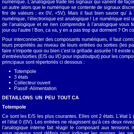
numérique. L'analogique traite les signaux qui varient de faço
un autre alors que le numérique se contente de signaux discre
fini de valeurs : ex 0V, +5V). Mais il faut bien savoir qu' à
numérique, l'électronique est analogique ! Le numérique est u
de l'analogique et ne rien comprendre à l'analogique vous fe
jour ou l'autre ! Bon, ca va, y en a pas trop qui dorment ? On co
Pour interconnecter des composants numériques, il faut conn
leurs propriétés au niveau de leurs entrées ou sorties (les p
faire n'importe quoi ou bien c'est la grillade assurée ! Il exist
d'entrées/sorties (E/S ou I/O pour input/output) pour les com
principaux sont répertoriés ci dessous :
Totempole
3 états
Collecteur ouvert
Passif -Alimentation
DETAILLONS UN PEU TOUT CA
Totempole
Ce sont les E/S les plus courantes. Elles ont 2 états. L'état
et l'état 0 (0V). Les entrées ne réagissent qu'à ces deux niveau
l'analogique interne fait réagir le composanl aux tensions in
sous niveaux sont définis pour indiquer les marges, les seui