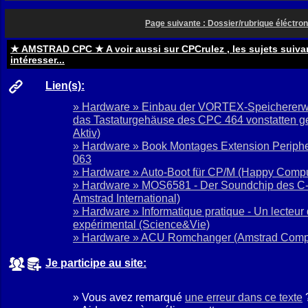
Page suivante : Dossier/rubrique éléctron
★ AMSTRAD CPC ★ A voir aussi sur CPCrulez , les sujets suiva
intéresser...
Lien(s):
» Hardware » Einbau der VORTEX-Speichererwei
das Tastaturgehäuse des CPC 464 vonstatten g
Aktiv)
» Hardware » Book Montages Extension Periph
063
» Hardware » Auto-Boot für CP/M
(Happy Compu
» Hardware » MOS6581 - Der Soundchip des 
Amstrad International)
» Hardware » Informatique pratique - Un lecteur
expérimental
(Science&Vie)
» Hardware » ACU Romchanger
(Amstrad Comp
Je participe au site:
» Vous avez remarqué
une erreur dans ce texte