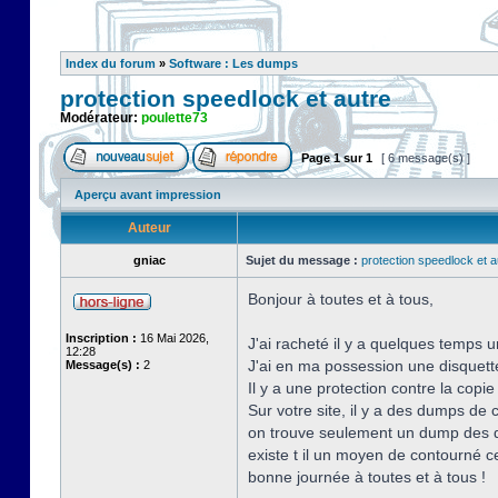
Index du forum
»
Software : Les dumps
protection speedlock et autre
Modérateur:
poulette73
Page
1
sur
1
[ 6 message(s) ]
Aperçu avant impression
Auteur
gniac
Sujet du message :
protection speedlock et a
Bonjour à toutes et à tous,
Inscription :
16 Mai 2026,
J'ai racheté il y a quelques temps u
12:28
J'ai en ma possession une disquette o
Message(s) :
2
Il y a une protection contre la copi
Sur votre site, il y a des dumps de
on trouve seulement un dump des d
existe t il un moyen de contourné ce
bonne journée à toutes et à tous !