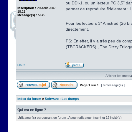
ou DDI-1, ou un lecteur PC 3,5" dan
Inscription :
20 Août 2007,
permet de reproduire fidèlement : L
18:21
Message(s) :
5145
Pour les lecteurs 3" Amstrad (26 br
directement.
PS: En effet, il y a très peu de c
(TBCRACKERS) , The Dizzy Trilo
Haut
Afficher les messa
Page
1
sur
1
[ 6 message(s) ]
Index du forum
»
Software : Les dumps
Qui est en ligne ?
Utilisateur(s) parcourant ce forum : Aucun utilisateur inscrit et 12 invité(s)