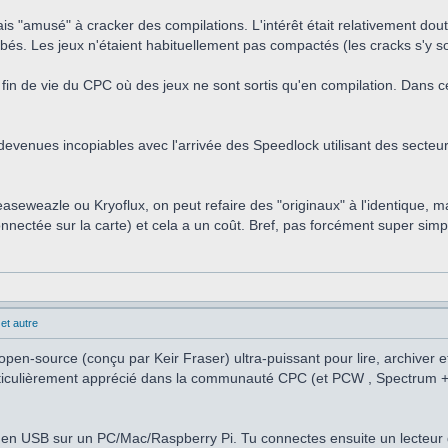
is "amusé" à cracker des compilations. L'intérêt était relativement dou
s. Les jeux n'étaient habituellement pas compactés (les cracks s'y son
fin de vie du CPC où des jeux ne sont sortis qu'en compilation. Dans ce c
evenues incopiables avec l'arrivée des Speedlock utilisant des secteurs 
easeweazle ou Kryoflux, on peut refaire des "originaux" à l'identique, 
nnectée sur la carte) et cela a un coût. Bref, pas forcément super simp
et autre
pen-source (conçu par Keir Fraser) ultra-puissant pour lire, archiver e
particulièrement apprécié dans la communauté CPC (et PCW , Spectrum +3
en USB sur un PC/Mac/Raspberry Pi. Tu connectes ensuite un lecteur d