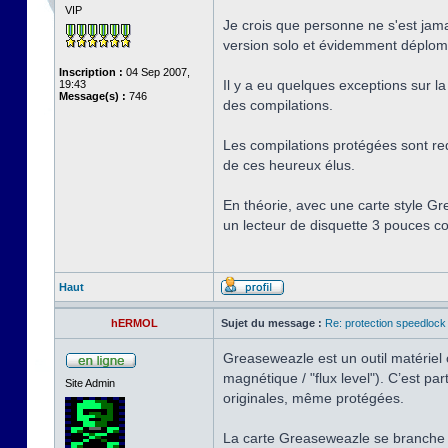
VIP
Je crois que personne ne s'est jama
version solo et évidemment déplombé
Inscription :
04 Sep 2007,
Il y a eu quelques exceptions sur la 
19:43
Message(s) :
746
des compilations.
Les compilations protégées sont red
de ces heureux élus.
En théorie, avec une carte style Gr
un lecteur de disquette 3 pouces co
Haut
hERMOL
Sujet du message :
Re: protection speedlock 
Greaseweazle est un outil matériel o
magnétique / "flux level"). C’est 
Site Admin
originales, même protégées.
La carte Greaseweazle se branche 