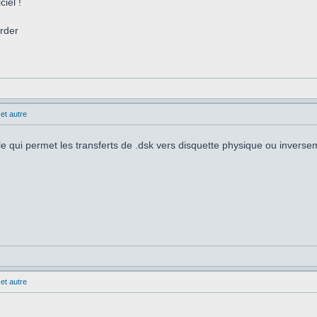
iel !
arder
et autre
le qui permet les transferts de .dsk vers disquette physique ou inverse
et autre