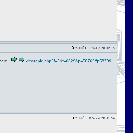
Publié :
17 Mai 2026, 15:13
ment :
viewtopic.php?f=5&t=6829&p=58709#p58709
Publié :
18 Mai 2026, 19:54