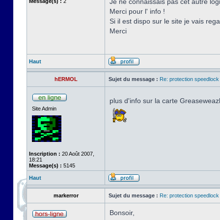
Je ne connaissais pas cet autre logic
Message(s) :
2
Merci pour l' info !
Si il est dispo sur le site je vais reg
Merci
Haut
hERMOL
Sujet du message :
Re: protection speedlock 
plus d'info sur la carte Greaseweaz
Site Admin
Inscription :
20 Août 2007,
18:21
Message(s) :
5145
Haut
markerror
Sujet du message :
Re: protection speedlock 
Bonsoir,