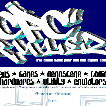
coup de main... Vous pouvez nous aider à mettre ce site à jour: n'hésitez pas à
me con
Connexion
Inscription
FAQ