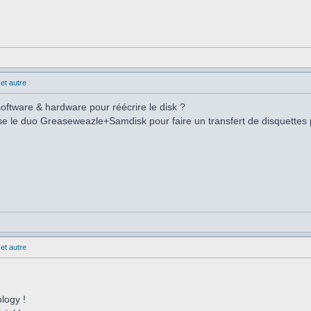
et autre
oftware & hardware pour réécrire le disk ?
lise le duo Greaseweazle+Samdisk pour faire un transfert de disquettes
et autre
ology !