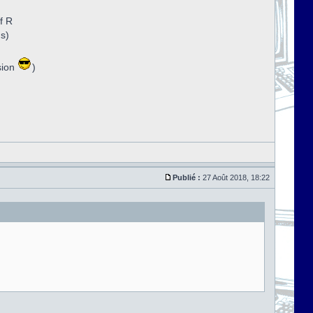
f R
ns)
sion
)
Publié :
27 Août 2018, 18:22