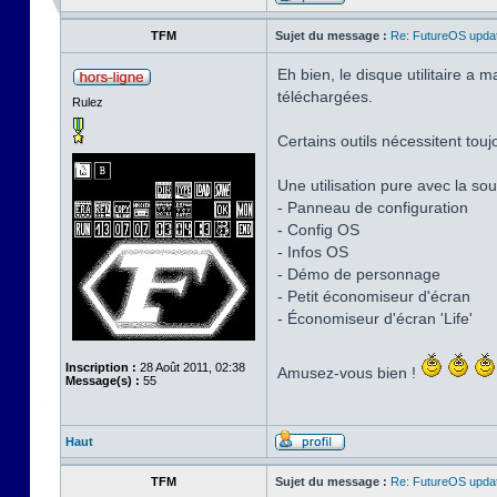
TFM
Sujet du message :
Re: FutureOS updat
Eh bien, le disque utilitaire a
téléchargées.
Rulez
Certains outils nécessitent touj
Une utilisation pure avec la sour
- Panneau de configuration
- Config OS
- Infos OS
- Démo de personnage
- Petit économiseur d'écran
- Économiseur d'écran 'Life'
Inscription :
28 Août 2011, 02:38
Amusez-vous bien !
Message(s) :
55
Haut
TFM
Sujet du message :
Re: FutureOS updat