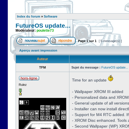
Index du forum
»
Software
FutureOS update...
Modérateur:
poulette73
Page
1
sur
1
[ 5 message(s) ]
Aperçu avant impression
Auteur
TFM
Sujet du message :
FutureOS update...
Time for an update
Rulez
- Wallpaper XROM III added
- Personalized data and XROM
- General update of all version
- Installer can now install dire
- Support for M4 RTC added. If
- XROM Disc enhanced. Tools a
- Second Wallpaper (WP) XROM 