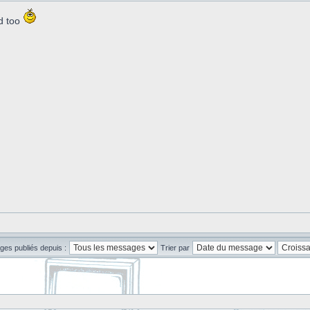
d too
ges publiés depuis :
Trier par