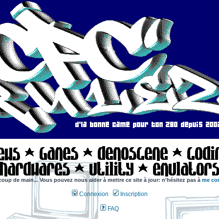
coup de main... Vous pouvez nous aider à mettre ce site à jour: n'hésitez pas à
me con
Connexion
Inscription
FAQ