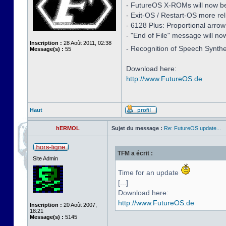
- FutureOS X-ROMs will now be i
- Exit-OS / Restart-OS more rel
- 6128 Plus: Proportional arro
- "End of File" message will no
Inscription :
28 Août 2011, 02:38
- Recognition of Speech Synth
Message(s) :
55
Download here:
http://www.FutureOS.de
Haut
hERMOL
Sujet du message :
Re: FutureOS update...
TFM a écrit :
Site Admin
Time for an update
[...]
Download here:
http://www.FutureOS.de
Inscription :
20 Août 2007,
18:21
Message(s) :
5145