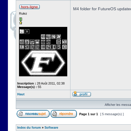
M4 folder for FutureOS update
Rulez
Inscription :
28 Août 2011, 02:38
Message(s) :
55
Haut
Afficher les messa
Page
1
sur
1
[ 5 message(s) ]
Index du forum
»
Software