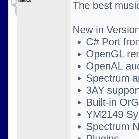
botnews
The best music
New in Version
C# Port fro
OpenGL ren
OpenAL au
Spectrum a
3AY suppor
Built-in Or
YM2149 Syn
Spectrum N
Plugins