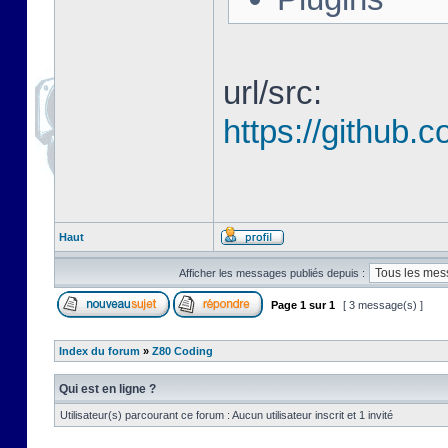
url/src:
https://github
Haut
Afficher les messages publiés depuis :
Page
1
sur
1
[ 3 message(s) ]
Index du forum
»
Z80 Coding
Qui est en ligne ?
Utilisateur(s) parcourant ce forum : Aucun utilisateur inscrit et 1 invité