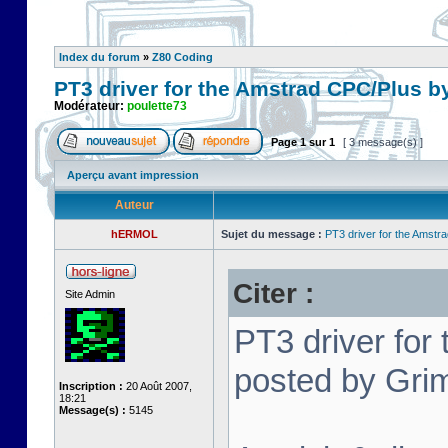
Index du forum
»
Z80 Coding
PT3 driver for the Amstrad CPC/Plus b
Modérateur:
poulette73
Page
1
sur
1
[ 3 message(s) ]
Aperçu avant impression
Auteur
hERMOL
Sujet du message :
PT3 driver for the Amstr
Citer :
Site Admin
PT3 driver for
posted by Grim
Inscription :
20 Août 2007,
18:21
Message(s) :
5145