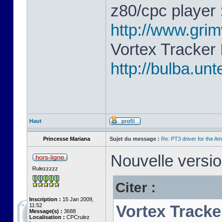
z80/cpc player 
http://www.gri
Vortex Tracker 
http://bulba.un
Haut
Princesse Mariana
Sujet du message :
Re: PT3 driver for the A
Nouvelle versio
Rulezzzzz
Citer :
Inscription :
15 Jan 2009,
11:52
Vortex Tracke
Message(s) :
3688
Localisation :
CPCrulez