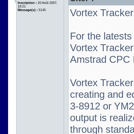
Inscription :
20 Août 2007,
18:21
Vortex Tracker 
Message(s) :
5145
For the latest
Vortex Tracker
Amstrad CPC P
Vortex Tracker 
creating and e
3-8912 or YM2
output is real
through standa