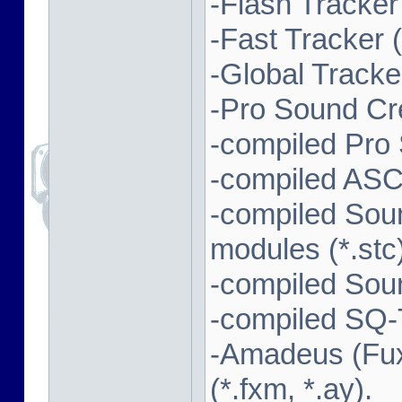
-Flash Tracker (
-Fast Tracker (*
-Global Tracker
-Pro Sound Cre
-compiled Pro
-compiled ASC
-compiled Sou
modules (*.stc)
-compiled Soun
-compiled SQ-T
-Amadeus (Fux
(*.fxm, *.ay).