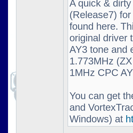
A quick & dirty
(Release7) fo
found here. Thi
original driver
AY3 tone and 
1.773MHz (ZX 
1MHz CPC AY3 
You can get t
and VortexTrac
Windows) at
h