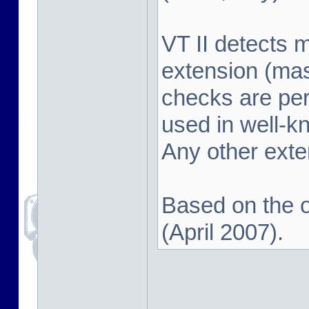
VT II detects 
extension (mas
checks are pe
used in well-k
Any other exten
Based on the o
(April 2007).