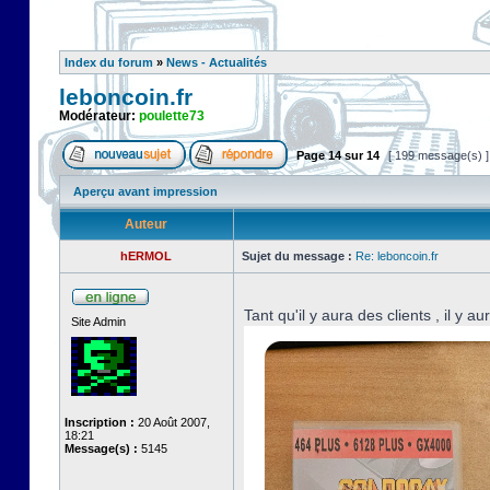
Index du forum
»
News - Actualités
leboncoin.fr
Modérateur:
poulette73
Page
14
sur
14
[ 199 message(s) 
Aperçu avant impression
Auteur
hERMOL
Sujet du message :
Re: leboncoin.fr
Tant qu'il y aura des clients , il y a
Site Admin
Inscription :
20 Août 2007,
18:21
Message(s) :
5145