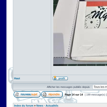
Haut
Afficher les messages publiés depuis :
Page
14
sur
14
[ 199 message(s) 
Index du forum
»
News - Actualités