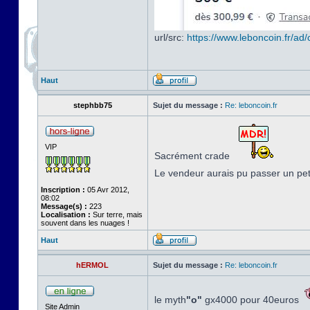
url/src:
https://www.leboncoin.fr/a
Haut
stephbb75
Sujet du message :
Re: leboncoin.fr
VIP
Sacrément crade
Le vendeur aurais pu passer un pe
Inscription :
05 Avr 2012,
08:02
Message(s) :
223
Localisation :
Sur terre, mais
souvent dans les nuages !
Haut
hERMOL
Sujet du message :
Re: leboncoin.fr
le myth
"o"
gx4000 pour 40euros
Site Admin