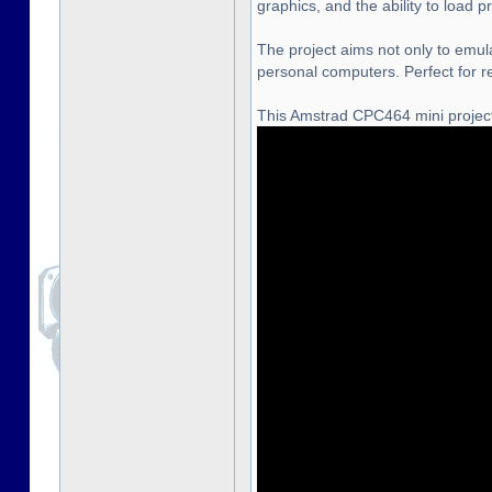
graphics, and the ability to load
The project aims not only to emula
personal computers. Perfect for r
This Amstrad CPC464 mini project