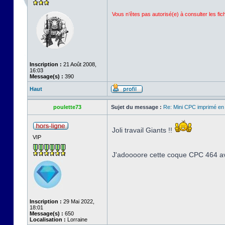
Vous n’êtes pas autorisé(e) à consulter les fi
Inscription :
21 Août 2008,
16:03
Message(s) :
390
Haut
poulette73
Sujet du message :
Re: Mini CPC imprimé en
Joli travail Giants !!
VIP
J'adoooore cette coque CPC 464 ave
Inscription :
29 Mai 2022,
18:01
Message(s) :
650
Localisation :
Lorraine