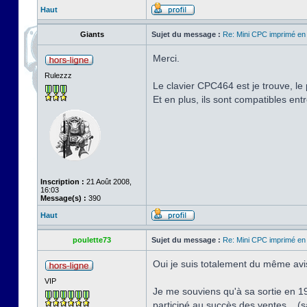
Haut
Giants
Sujet du message :
Re: Mini CPC imprimé en
Merci.
Rulezzz
Le clavier CPC464 est je trouve, le
Et en plus, ils sont compatibles ent
Inscription :
21 Août 2008,
16:03
Message(s) :
390
Haut
poulette73
Sujet du message :
Re: Mini CPC imprimé en
Oui je suis totalement du même avis
VIP
Je me souviens qu'à sa sortie en 19
participé au succès des ventes... (s