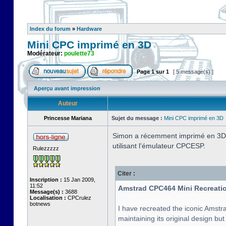
Index du forum
»
Hardware
Mini CPC imprimé en 3D
Modérateur:
poulette73
Page
1
sur
1
[ 5 message(s) ]
Aperçu avant impression
Auteur
Princesse Mariana
Sujet du message :
Mini CPC imprimé en 3D
Simon a récemment imprimé en 3D l
utilisant l'émulateur CPCESP.
Rulezzzzz
Citer :
Inscription :
15 Jan 2009,
11:52
Amstrad CPC464 Mini Recreatio
Message(s) :
3688
Localisation :
CPCrulez
botnews
I have recreated the iconic Amstra
maintaining its original design bu