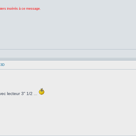
chiers insérés à ce message.
 3D
c lecteur 3" 1/2 ...