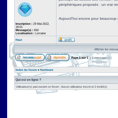
périphériques proposés : un vrai r
Aujourd'hui encore pour beaucoup d
Inscription :
29 Mai 2022,
18:01
Message(s) :
650
Localisation :
Lorraine
Haut
Afficher les messa
Page
1
sur
1
[ 5 message(s) ]
Index du forum
»
Hardware
Qui est en ligne ?
Utilisateur(s) parcourant ce forum : Aucun utilisateur inscrit et 2 invité(s)