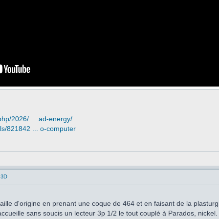
php/2026/ ... ad-energy/
ls/821842 ... o-computer
 3D
taille d'origine en prenant une coque de 464 et en faisant de la plasturg
ccueille sans soucis un lecteur 3p 1/2 le tout couplé à Parados, nickel.