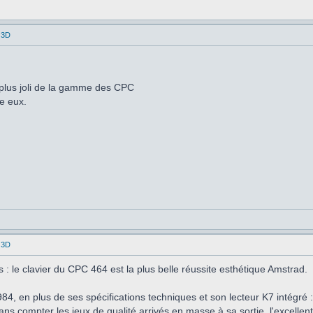
 3D
 plus joli de la gamme des CPC
re eux.
 3D
 : le clavier du CPC 464 est la plus belle réussite esthétique Amstrad.
84, en plus de ses spécifications techniques et son lecteur K7 intégré
ans compter les jeux de qualité arrivés en masse à sa sortie, l'excellent