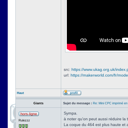
src:
https://www.ukag.org.uk/index.
url:
https://makerworld.com/fr/mode
Haut
Giants
Sujet du message :
Re: Mini CPC imprimé en
Sympa.
à noter qu'on peut aussi réduire la 
Rulezzz
La coque du 464 est plus haute et a