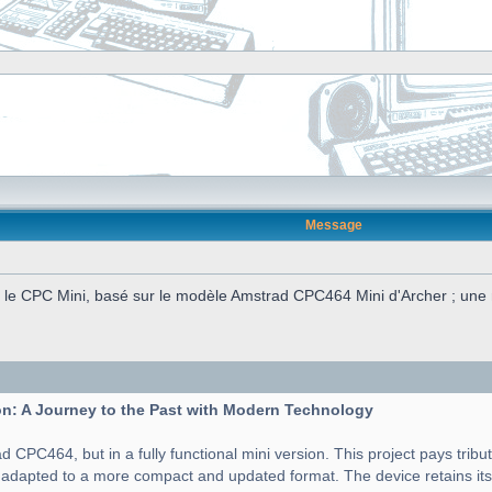
Message
e CPC Mini, basé sur le modèle Amstrad CPC464 Mini d'Archer ; une ré
n: A Journey to the Past with Modern Technology
d CPC464, but in a fully functional mini version. This project pays tribu
t adapted to a more compact and updated format. The device retains its 