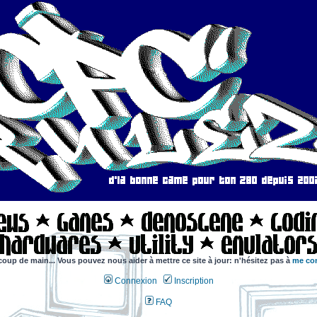
coup de main... Vous pouvez nous aider à mettre ce site à jour: n'hésitez pas à
me con
Connexion
Inscription
FAQ