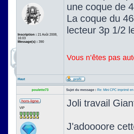
une coque de 46
La coque du 464
lecteur 3p 1/2 l
Inscription :
21 Août 2008,
16:03
Message(s) :
390
Vous n’êtes pas auto
Haut
poulette73
Sujet du message :
Re: Mini CPC imprimé en
Joli travail Gian
VIP
J'adoooore cett