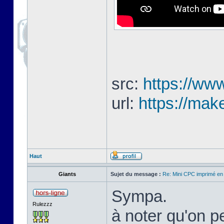
src:
https://www
url:
https://mak
Haut
Giants
Sujet du message :
Re: Mini CPC imprimé en
Sympa.
Rulezzz
à noter qu'on pe