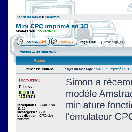
Index du forum
»
Hardware
Mini CPC imprimé en 3D
Modérateur:
poulette73
Page
1
sur
1
[ 5 message(s) ]
Aperçu avant impression
Auteur
Princesse Mariana
Sujet du message :
Mini CPC imprimé en 3D
Simon a récemm
Rulezzzzz
modèle Amstrad
miniature foncti
Inscription :
15 Jan 2009,
11:52
Message(s) :
3688
l'émulateur C
Localisation :
CPCrulez
botnews