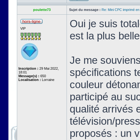
poulette73
Sujet du message :
Re: Mini CPC imprimé en
Oui je suis tot
VIP
est la plus bell
Je me souviens 
Inscription :
29 Mai 2022,
spécifications 
18:01
Message(s) :
650
Localisation :
Lorraine
couleur détonan
participé au su
qualité arrivés 
télévision/pres
proposés : un v