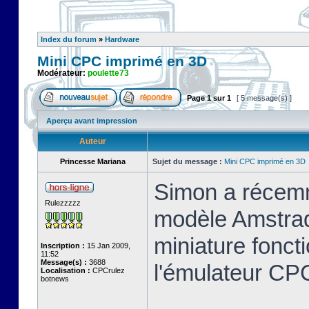
Index du forum
»
Hardware
Mini CPC imprimé en 3D
Modérateur:
poulette73
Page
1
sur
1
[ 5 message(s) ]
Aperçu avant impression
Auteur
Princesse Mariana
Sujet du message :
Mini CPC imprimé en 3D
Simon a récemm
Rulezzzzz
modèle Amstrad
miniature foncti
Inscription :
15 Jan 2009,
11:52
Message(s) :
3688
l'émulateur C
Localisation :
CPCrulez
botnews