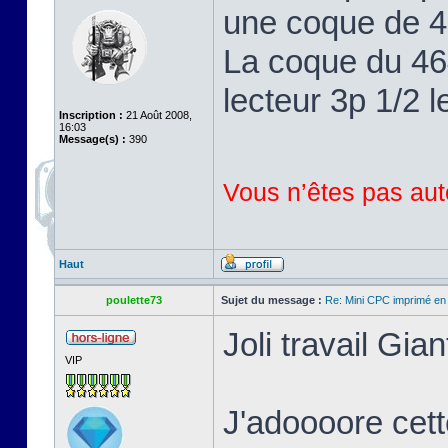
une coque de 46
La coque du 464
lecteur 3p 1/2 l
Inscription :
21 Août 2008,
16:03
Message(s) :
390
Vous n’êtes pas auto
Haut
poulette73
Sujet du message :
Re: Mini CPC imprimé en
Joli travail Gian
VIP
J'adoooore cett