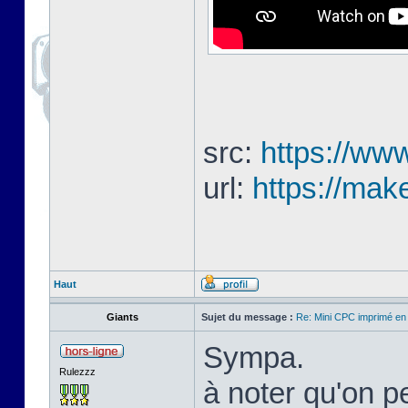
src:
https://www
url:
https://mak
Haut
Giants
Sujet du message :
Re: Mini CPC imprimé en
Sympa.
Rulezzz
à noter qu'on pe