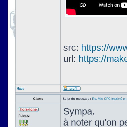
src:
https://www
url:
https://mak
Haut
Giants
Sujet du message :
Re: Mini CPC imprimé en
Sympa.
Rulezzz
à noter qu'on pe