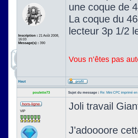
une coque de 46
La coque du 464
lecteur 3p 1/2 l
Inscription :
21 Août 2008,
16:03
Message(s) :
390
Vous n’êtes pas auto
Haut
poulette73
Sujet du message :
Re: Mini CPC imprimé en
Joli travail Gian
VIP
J'adoooore cett