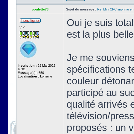
poulette73
Sujet du message :
Re: Mini CPC imprimé en
Oui je suis tot
VIP
est la plus bell
Je me souviens 
Inscription :
29 Mai 2022,
spécifications 
18:01
Message(s) :
650
Localisation :
Lorraine
couleur détonan
participé au su
qualité arrivés 
télévision/pres
proposés : un v