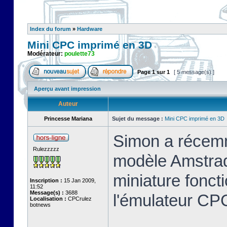
Index du forum
»
Hardware
Mini CPC imprimé en 3D
Modérateur:
poulette73
Page
1
sur
1
[ 5 message(s) ]
Aperçu avant impression
Auteur
Princesse Mariana
Sujet du message :
Mini CPC imprimé en 3D
Simon a récemm
Rulezzzzz
modèle Amstrad
miniature foncti
Inscription :
15 Jan 2009,
11:52
Message(s) :
3688
l'émulateur C
Localisation :
CPCrulez
botnews