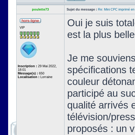
poulette73
Sujet du message :
Re: Mini CPC imprimé en
Oui je suis tot
VIP
est la plus bell
Je me souviens 
Inscription :
29 Mai 2022,
spécifications 
18:01
Message(s) :
650
Localisation :
Lorraine
couleur détonan
participé au su
qualité arrivés 
télévision/pres
proposés : un v