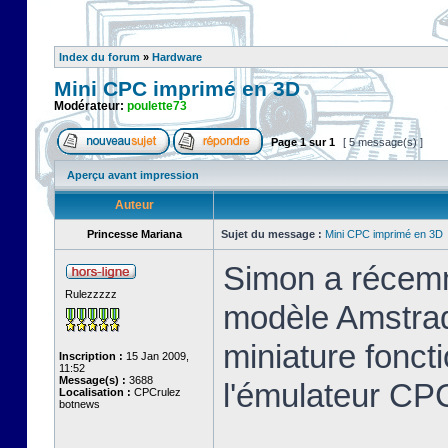
Index du forum
»
Hardware
Mini CPC imprimé en 3D
Modérateur:
poulette73
Page
1
sur
1
[ 5 message(s) ]
Aperçu avant impression
Auteur
Princesse Mariana
Sujet du message :
Mini CPC imprimé en 3D
Simon a récemm
Rulezzzzz
modèle Amstrad
miniature foncti
Inscription :
15 Jan 2009,
11:52
Message(s) :
3688
l'émulateur C
Localisation :
CPCrulez
botnews