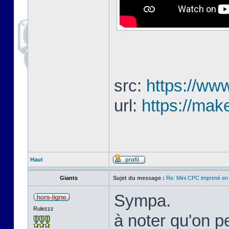
src:
https://www
url:
https://mak
Haut
Giants
Sujet du message :
Re: Mini CPC imprimé en
Sympa.
Rulezzz
à noter qu'on pe