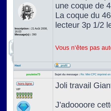
une coque de 46
La coque du 464
lecteur 3p 1/2 l
Inscription :
21 Août 2008,
16:03
Message(s) :
390
Vous n’êtes pas auto
Haut
poulette73
Sujet du message :
Re: Mini CPC imprimé en
Joli travail Gian
VIP
J'adoooore cett