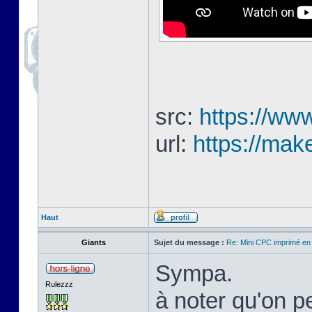
src:
https://www
url:
https://mak
Haut
Giants
Sujet du message :
Re: Mini CPC imprimé en
Sympa.
Rulezzz
à noter qu'on pe