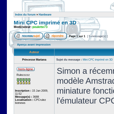
Index du forum
»
Hardware
Mini CPC imprimé en 3D
Modérateur:
poulette73
Page
1
sur
1
[ 5 message(s) ]
Aperçu avant impression
Auteur
Princesse Mariana
Sujet du message :
Mini CPC imprimé en 3D
Simon a récemm
Rulezzzzz
modèle Amstrad
miniature foncti
Inscription :
15 Jan 2009,
11:52
Message(s) :
3688
l'émulateur C
Localisation :
CPCrulez
botnews