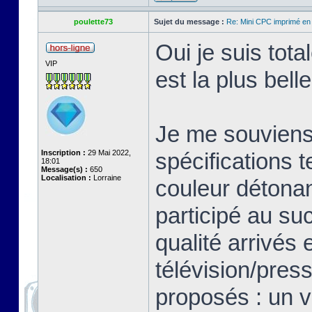
poulette73
Sujet du message :
Re: Mini CPC imprimé en
Oui je suis tot
VIP
est la plus bell
Je me souviens 
Inscription :
29 Mai 2022,
spécifications 
18:01
Message(s) :
650
Localisation :
Lorraine
couleur détonan
participé au su
qualité arrivés 
télévision/pres
proposés : un v