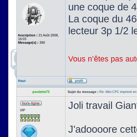
une coque de 46
La coque du 464
lecteur 3p 1/2 l
Inscription :
21 Août 2008,
16:03
Message(s) :
390
Vous n’êtes pas auto
Haut
poulette73
Sujet du message :
Re: Mini CPC imprimé en
Joli travail Gian
VIP
J'adoooore cett