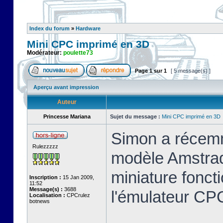
Index du forum
»
Hardware
Mini CPC imprimé en 3D
Modérateur:
poulette73
Page
1
sur
1
[ 5 message(s) ]
Aperçu avant impression
Auteur
Princesse Mariana
Sujet du message :
Mini CPC imprimé en 3D
Simon a récemm
Rulezzzzz
modèle Amstrad
miniature foncti
Inscription :
15 Jan 2009,
11:52
Message(s) :
3688
l'émulateur C
Localisation :
CPCrulez
botnews