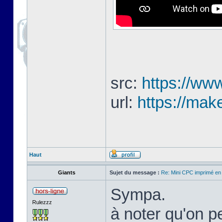
src:
https://www
url:
https://mak
Haut
Giants
Sujet du message :
Re: Mini CPC imprimé en
Sympa.
Rulezzz
à noter qu'on pe