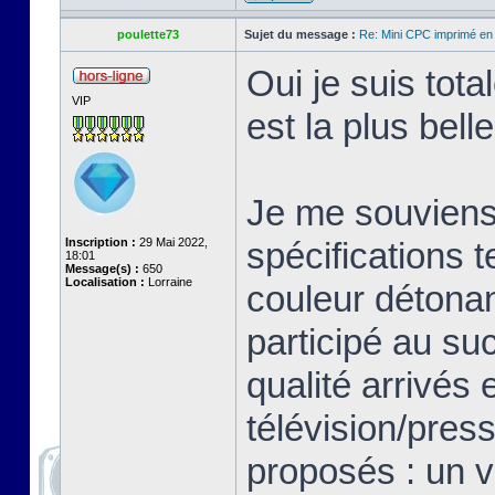
poulette73
Sujet du message :
Re: Mini CPC imprimé en
Oui je suis tot
VIP
est la plus bell
Je me souviens 
Inscription :
29 Mai 2022,
spécifications 
18:01
Message(s) :
650
Localisation :
Lorraine
couleur détonan
participé au su
qualité arrivés 
télévision/pres
proposés : un v