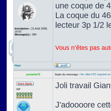
une coque de 46
La coque du 464
lecteur 3p 1/2 l
Inscription :
21 Août 2008,
16:03
Message(s) :
390
Vous n’êtes pas auto
Haut
poulette73
Sujet du message :
Re: Mini CPC imprimé en
Joli travail Gian
VIP
J'adoooore cett