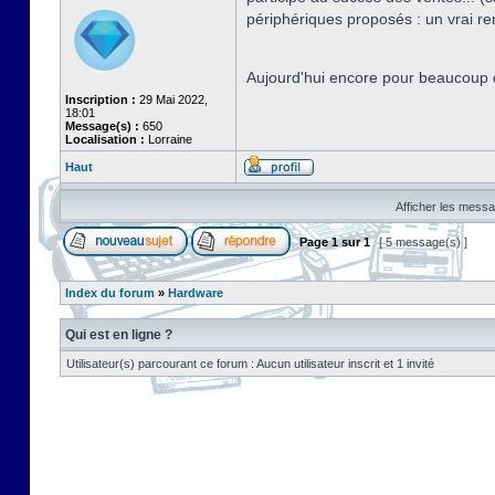
périphériques proposés : un vrai r
Aujourd'hui encore pour beaucoup d
Inscription :
29 Mai 2022,
18:01
Message(s) :
650
Localisation :
Lorraine
Haut
Afficher les messa
Page
1
sur
1
[ 5 message(s) ]
Index du forum
»
Hardware
Qui est en ligne ?
Utilisateur(s) parcourant ce forum : Aucun utilisateur inscrit et 1 invité