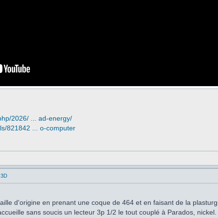
php/2026/ ... ad-energy/
ls/821842 ... o-computer
 3D
taille d'origine en prenant une coque de 464 et en faisant de la plasturg
ccueille sans soucis un lecteur 3p 1/2 le tout couplé à Parados, nickel.