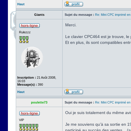
Haut
Giants
Sujet du message :
Re: Mini CPC imprimé en
Merci.
Rulezzz
Le clavier CPC464 est je trouve, le
Et en plus, ils sont compatibles ent
Inscription :
21 Août 2008,
16:03
Message(s) :
390
Haut
poulette73
Sujet du message :
Re: Mini CPC imprimé en
Oui je suis totalement du même avis
VIP
Je me souviens qu'à sa sortie en 19
participé au succès des ventes... (s