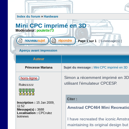
Index du forum
»
Hardware
Mini CPC imprimé en 3D
Modérateur:
poulette73
Page
1
sur
1
[ 5 message(s) ]
Aperçu avant impression
Auteur
Princesse Mariana
Sujet du message :
Mini CPC imprimé en 3D
Simon a récemment imprimé en 3D l
utilisant l'émulateur CPCESP.
Rulezzzzz
Citer :
Inscription :
15 Jan 2009,
11:52
Amstrad CPC464 Mini Recreatio
Message(s) :
3688
Localisation :
CPCrulez
botnews
I have recreated the iconic Amstra
maintaining its original design bu