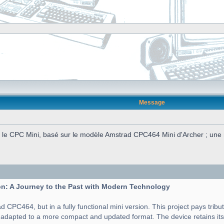
Message
e CPC Mini, basé sur le modèle Amstrad CPC464 Mini d'Archer ; une ré
n: A Journey to the Past with Modern Technology
d CPC464, but in a fully functional mini version. This project pays tribu
t adapted to a more compact and updated format. The device retains its 