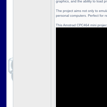
graphics, and the ability to load
The project aims not only to emula
personal computers. Perfect for r
This Amstrad CPC464 mini project