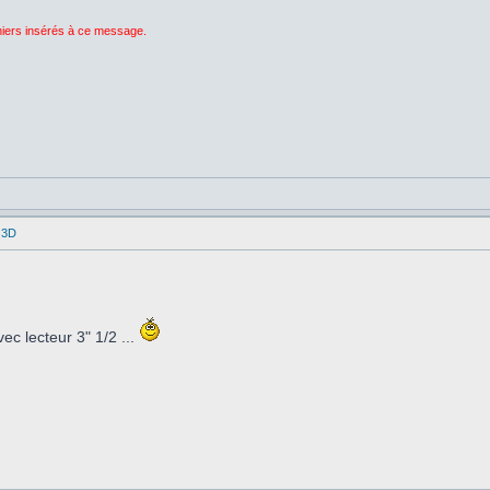
chiers insérés à ce message.
 3D
c lecteur 3" 1/2 ...