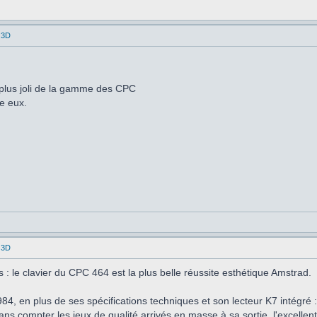
 3D
 plus joli de la gamme des CPC
re eux.
 3D
 : le clavier du CPC 464 est la plus belle réussite esthétique Amstrad.
84, en plus de ses spécifications techniques et son lecteur K7 intégré
ans compter les jeux de qualité arrivés en masse à sa sortie, l'excellent