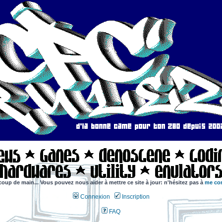
coup de main... Vous pouvez nous aider à mettre ce site à jour: n'hésitez pas à
me con
Connexion
Inscription
FAQ