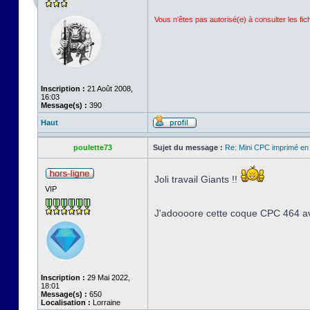
Vous n’êtes pas autorisé(e) à consulter les fi
Inscription :
21 Août 2008,
16:03
Message(s) :
390
Haut
poulette73
Sujet du message :
Re: Mini CPC imprimé en
Joli travail Giants !!
VIP
J'adoooore cette coque CPC 464 ave
Inscription :
29 Mai 2022,
18:01
Message(s) :
650
Localisation :
Lorraine