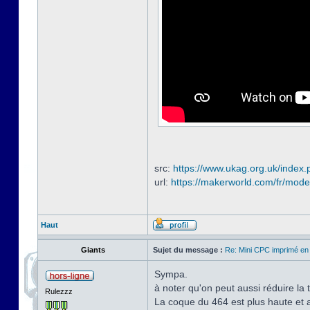
src:
https://www.ukag.org.uk/index.
url:
https://makerworld.com/fr/mode
Haut
Giants
Sujet du message :
Re: Mini CPC imprimé en
Sympa.
à noter qu'on peut aussi réduire la 
Rulezzz
La coque du 464 est plus haute et a