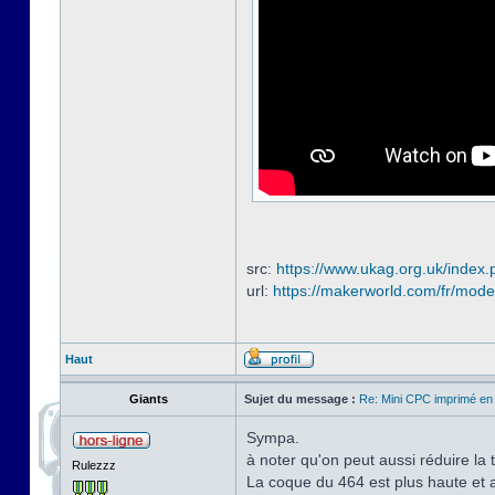
src:
https://www.ukag.org.uk/index.
url:
https://makerworld.com/fr/mode
Haut
Giants
Sujet du message :
Re: Mini CPC imprimé en
Sympa.
à noter qu'on peut aussi réduire la 
Rulezzz
La coque du 464 est plus haute et a