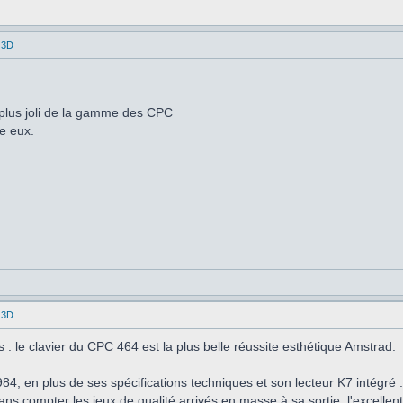
 3D
 plus joli de la gamme des CPC
re eux.
 3D
 : le clavier du CPC 464 est la plus belle réussite esthétique Amstrad.
84, en plus de ses spécifications techniques et son lecteur K7 intégré
ans compter les jeux de qualité arrivés en masse à sa sortie, l'excellent