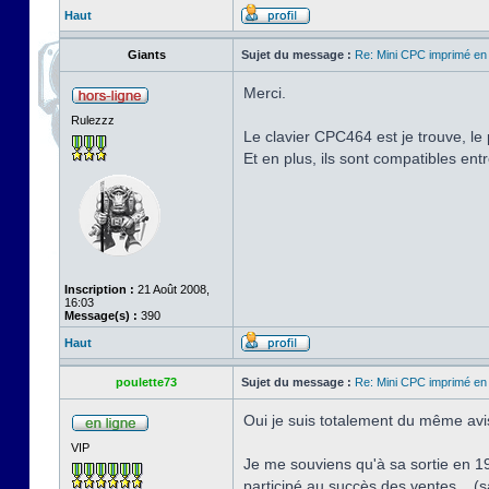
Haut
Giants
Sujet du message :
Re: Mini CPC imprimé en
Merci.
Rulezzz
Le clavier CPC464 est je trouve, le
Et en plus, ils sont compatibles ent
Inscription :
21 Août 2008,
16:03
Message(s) :
390
Haut
poulette73
Sujet du message :
Re: Mini CPC imprimé en
Oui je suis totalement du même avis
VIP
Je me souviens qu'à sa sortie en 19
participé au succès des ventes... (s