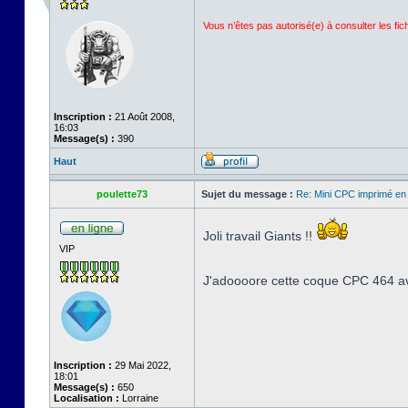
Vous n’êtes pas autorisé(e) à consulter les fi
Inscription :
21 Août 2008,
16:03
Message(s) :
390
Haut
poulette73
Sujet du message :
Re: Mini CPC imprimé en
Joli travail Giants !!
VIP
J'adoooore cette coque CPC 464 ave
Inscription :
29 Mai 2022,
18:01
Message(s) :
650
Localisation :
Lorraine