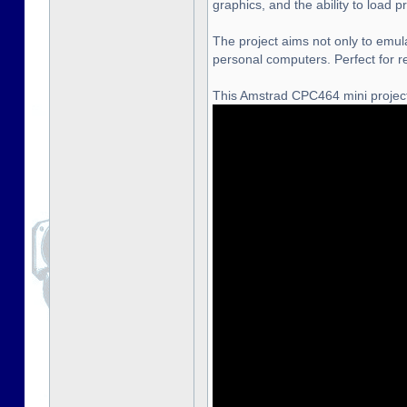
graphics, and the ability to load
The project aims not only to emula
personal computers. Perfect for r
This Amstrad CPC464 mini project