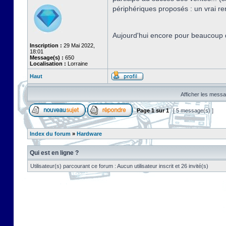
périphériques proposés : un vrai r
Aujourd'hui encore pour beaucoup d
Inscription :
29 Mai 2022,
18:01
Message(s) :
650
Localisation :
Lorraine
Haut
Afficher les messa
Page
1
sur
1
[ 5 message(s) ]
Index du forum
»
Hardware
Qui est en ligne ?
Utilisateur(s) parcourant ce forum : Aucun utilisateur inscrit et 26 invité(s)