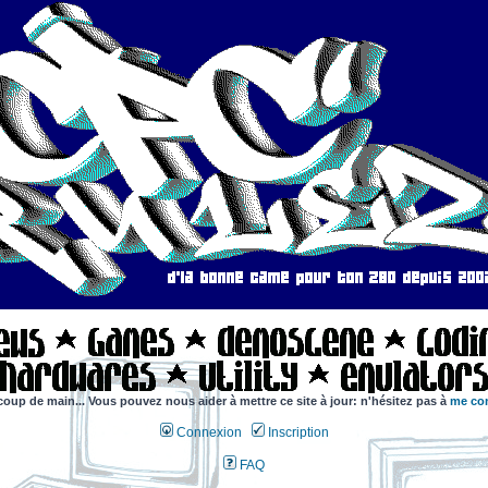
coup de main... Vous pouvez nous aider à mettre ce site à jour: n'hésitez pas à
me con
Connexion
Inscription
FAQ