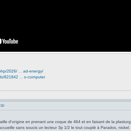
php/2026/ ... ad-energy/
ls/821842 ... o-computer
 3D
taille d'origine en prenant une coque de 464 et en faisant de la plasturg
ccueille sans soucis un lecteur 3p 1/2 le tout couplé à Parados, nickel.