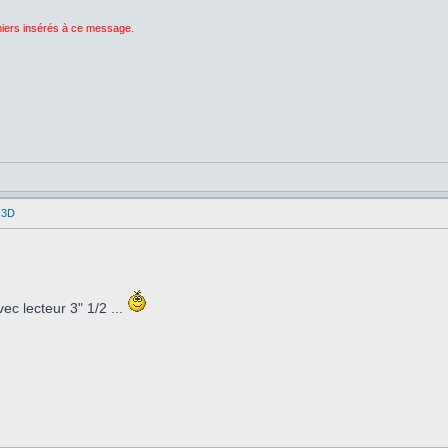
chiers insérés à ce message.
 3D
c lecteur 3" 1/2 ...