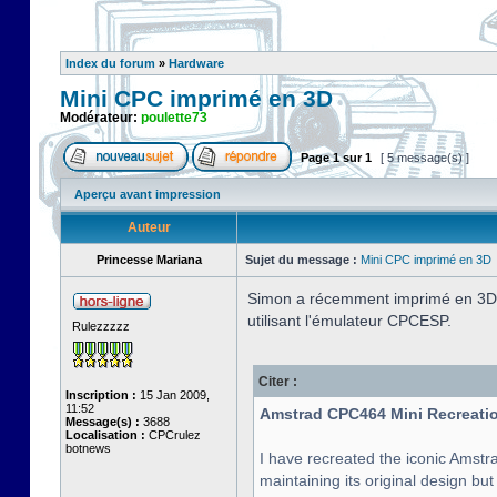
Index du forum
»
Hardware
Mini CPC imprimé en 3D
Modérateur:
poulette73
Page
1
sur
1
[ 5 message(s) ]
Aperçu avant impression
Auteur
Princesse Mariana
Sujet du message :
Mini CPC imprimé en 3D
Simon a récemment imprimé en 3D l
utilisant l'émulateur CPCESP.
Rulezzzzz
Citer :
Inscription :
15 Jan 2009,
11:52
Amstrad CPC464 Mini Recreatio
Message(s) :
3688
Localisation :
CPCrulez
botnews
I have recreated the iconic Amstra
maintaining its original design bu