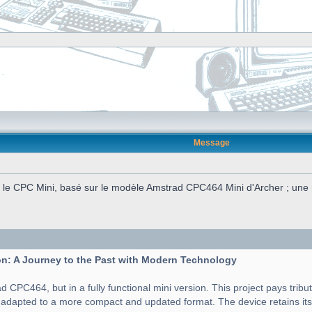
Message
e CPC Mini, basé sur le modèle Amstrad CPC464 Mini d'Archer ; une ré
n: A Journey to the Past with Modern Technology
d CPC464, but in a fully functional mini version. This project pays tribu
t adapted to a more compact and updated format. The device retains its 