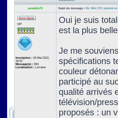
poulette73
Sujet du message :
Re: Mini CPC imprimé en
Oui je suis tot
VIP
est la plus bell
Je me souviens 
Inscription :
29 Mai 2022,
spécifications 
18:01
Message(s) :
650
Localisation :
Lorraine
couleur détonan
participé au su
qualité arrivés 
télévision/pres
proposés : un v