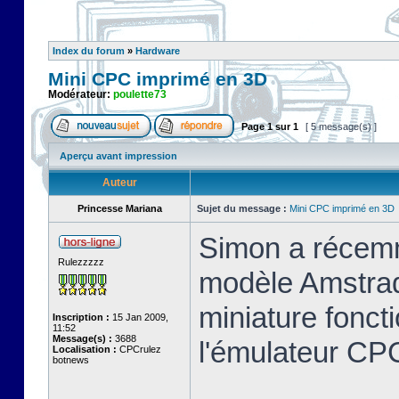
Index du forum
»
Hardware
Mini CPC imprimé en 3D
Modérateur:
poulette73
Page
1
sur
1
[ 5 message(s) ]
Aperçu avant impression
Auteur
Princesse Mariana
Sujet du message :
Mini CPC imprimé en 3D
Simon a récemm
Rulezzzzz
modèle Amstrad
miniature foncti
Inscription :
15 Jan 2009,
11:52
Message(s) :
3688
l'émulateur C
Localisation :
CPCrulez
botnews