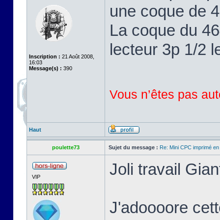
une coque de 46
La coque du 464
lecteur 3p 1/2 l
Inscription :
21 Août 2008,
16:03
Message(s) :
390
Vous n’êtes pas auto
Haut
poulette73
Sujet du message :
Re: Mini CPC imprimé en
Joli travail Gian
VIP
J'adoooore cett