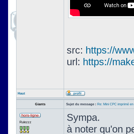
src:
https://www
url:
https://mak
Haut
Giants
Sujet du message :
Re: Mini CPC imprimé en
Sympa.
Rulezzz
à noter qu'on pe