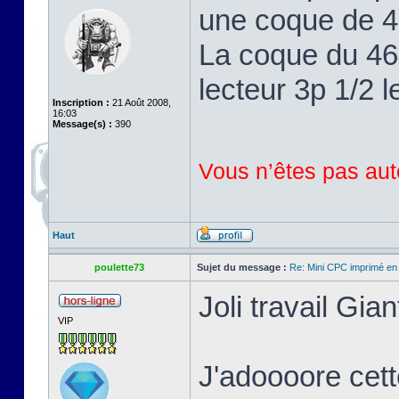
une coque de 46
La coque du 464
lecteur 3p 1/2 l
Inscription :
21 Août 2008,
16:03
Message(s) :
390
Vous n’êtes pas auto
Haut
poulette73
Sujet du message :
Re: Mini CPC imprimé en
Joli travail Gian
VIP
J'adoooore cett