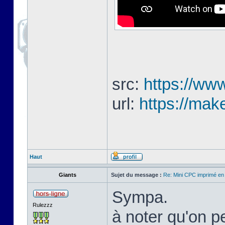
src:
https://www
url:
https://mak
Haut
Giants
Sujet du message :
Re: Mini CPC imprimé en
Sympa.
Rulezzz
à noter qu'on pe