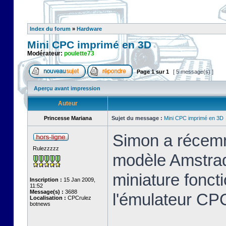
Index du forum
»
Hardware
Mini CPC imprimé en 3D
Modérateur:
poulette73
Page
1
sur
1
[ 5 message(s) ]
Aperçu avant impression
Auteur
Princesse Mariana
Sujet du message :
Mini CPC imprimé en 3D
Simon a récemm
Rulezzzzz
modèle Amstrad
miniature foncti
Inscription :
15 Jan 2009,
11:52
Message(s) :
3688
l'émulateur C
Localisation :
CPCrulez
botnews