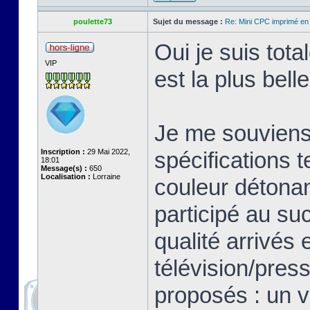
poulette73
Sujet du message :
Re: Mini CPC imprimé en
Oui je suis tot
VIP
est la plus bell
Je me souviens 
Inscription :
29 Mai 2022,
spécifications 
18:01
Message(s) :
650
Localisation :
Lorraine
couleur détonan
participé au su
qualité arrivés 
télévision/pres
proposés : un v