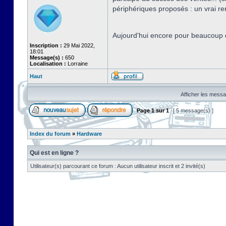
périphériques proposés : un vrai r
Aujourd'hui encore pour beaucoup d
Inscription :
29 Mai 2022,
18:01
Message(s) :
650
Localisation :
Lorraine
Haut
Afficher les messa
Page
1
sur
1
[ 5 message(s) ]
Index du forum
»
Hardware
Qui est en ligne ?
Utilisateur(s) parcourant ce forum : Aucun utilisateur inscrit et 2 invité(s)