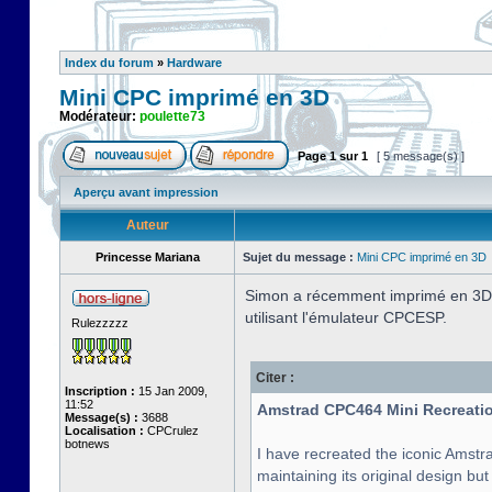
Index du forum
»
Hardware
Mini CPC imprimé en 3D
Modérateur:
poulette73
Page
1
sur
1
[ 5 message(s) ]
Aperçu avant impression
Auteur
Princesse Mariana
Sujet du message :
Mini CPC imprimé en 3D
Simon a récemment imprimé en 3D l
utilisant l'émulateur CPCESP.
Rulezzzzz
Citer :
Inscription :
15 Jan 2009,
11:52
Amstrad CPC464 Mini Recreatio
Message(s) :
3688
Localisation :
CPCrulez
botnews
I have recreated the iconic Amstra
maintaining its original design bu