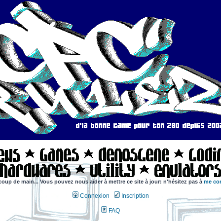
coup de main... Vous pouvez nous aider à mettre ce site à jour: n'hésitez pas à
me con
Connexion
Inscription
FAQ