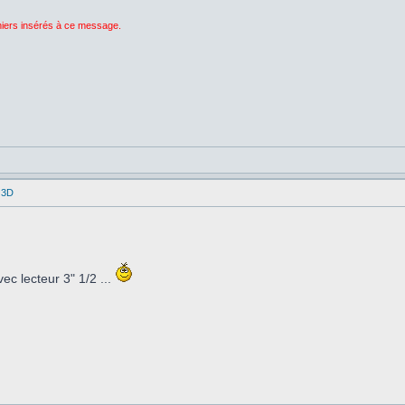
chiers insérés à ce message.
 3D
c lecteur 3" 1/2 ...