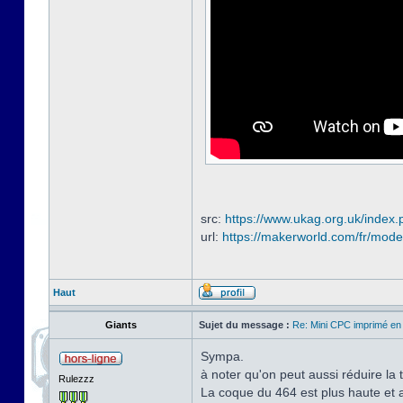
src:
https://www.ukag.org.uk/index.
url:
https://makerworld.com/fr/mode
Haut
Giants
Sujet du message :
Re: Mini CPC imprimé en
Sympa.
à noter qu'on peut aussi réduire la 
Rulezzz
La coque du 464 est plus haute et a