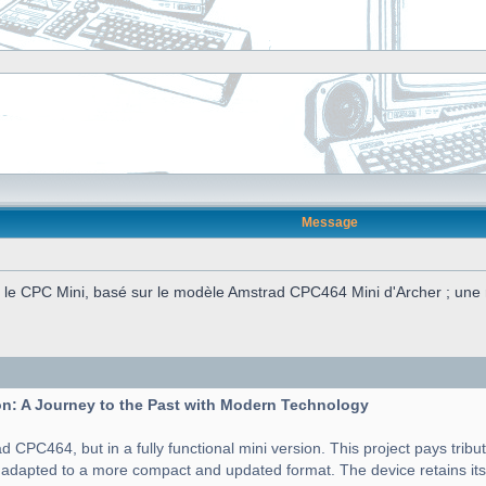
Message
e CPC Mini, basé sur le modèle Amstrad CPC464 Mini d'Archer ; une ré
n: A Journey to the Past with Modern Technology
d CPC464, but in a fully functional mini version. This project pays tribu
t adapted to a more compact and updated format. The device retains its 