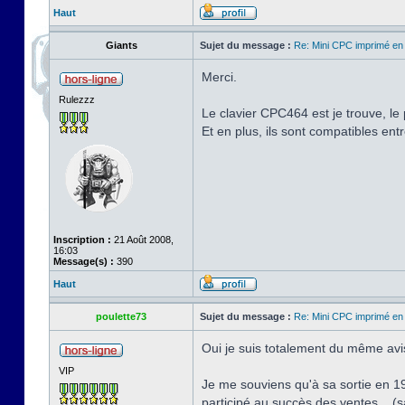
Haut
Giants
Sujet du message :
Re: Mini CPC imprimé en
Merci.
Rulezzz
Le clavier CPC464 est je trouve, le
Et en plus, ils sont compatibles ent
Inscription :
21 Août 2008,
16:03
Message(s) :
390
Haut
poulette73
Sujet du message :
Re: Mini CPC imprimé en
Oui je suis totalement du même avis
VIP
Je me souviens qu'à sa sortie en 19
participé au succès des ventes... (s