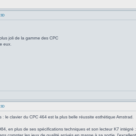
 3D
 plus joli de la gamme des CPC
re eux.
 3D
 : le clavier du CPC 464 est la plus belle réussite esthétique Amstrad.
84, en plus de ses spécifications techniques et son lecteur K7 intégré
ans compter les jeux de qualité arrivés en masse à sa sortie, l'excellent