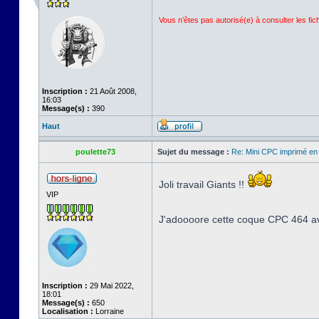
Vous n’êtes pas autorisé(e) à consulter les fi
Inscription :
21 Août 2008,
16:03
Message(s) :
390
Haut
poulette73
Sujet du message :
Re: Mini CPC imprimé en
Joli travail Giants !!
VIP
J'adoooore cette coque CPC 464 ave
Inscription :
29 Mai 2022,
18:01
Message(s) :
650
Localisation :
Lorraine