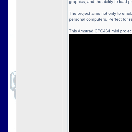
graphics, and the ability to load
The project aims not only to emula
personal computers. Perfect for r
This Amstrad CPC464 mini project