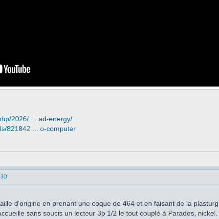
php/2026/ ... ad-energy/
ls/821842 ... o-computer
 3D
taille d'origine en prenant une coque de 464 et en faisant de la plasturg
ccueille sans soucis un lecteur 3p 1/2 le tout couplé à Parados, nickel.