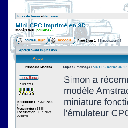
Index du forum
»
Hardware
Mini CPC imprimé en 3D
Modérateur:
poulette73
Page
1
sur
1
[ 5 message(s) ]
Aperçu avant impression
Auteur
Princesse Mariana
Sujet du message :
Mini CPC imprimé en 3D
Simon a récemm
Rulezzzzz
modèle Amstrad
miniature foncti
Inscription :
15 Jan 2009,
11:52
Message(s) :
3688
l'émulateur C
Localisation :
CPCrulez
botnews