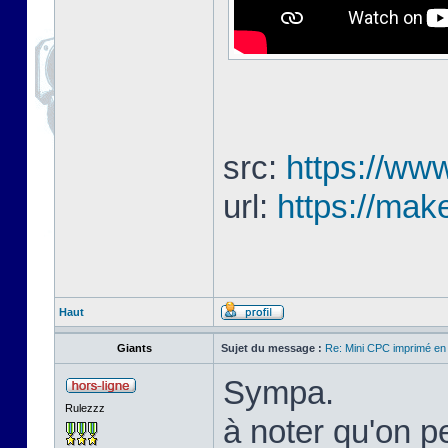
src:
https://www
url:
https://mak
Haut
Giants
Sujet du message :
Re: Mini CPC imprimé en
Sympa.
Rulezzz
à noter qu'on pe