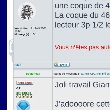
une coque de 46
La coque du 464
lecteur 3p 1/2 l
Inscription :
21 Août 2008,
16:03
Message(s) :
390
Vous n’êtes pas auto
Haut
poulette73
Sujet du message :
Re: Mini CPC imprimé en
Joli travail Gian
VIP
J'adoooore cett