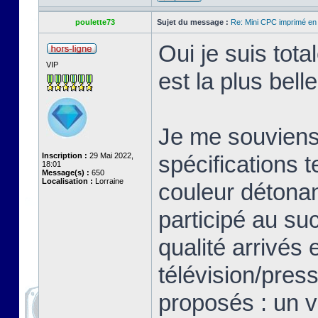
poulette73
Sujet du message :
Re: Mini CPC imprimé en
Oui je suis tot
VIP
est la plus bell
Je me souviens 
Inscription :
29 Mai 2022,
spécifications 
18:01
Message(s) :
650
Localisation :
Lorraine
couleur détonan
participé au su
qualité arrivés 
télévision/pres
proposés : un v