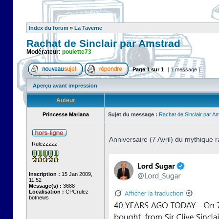
Index du forum
»
La Taverne
Rachat de Sinclair par Amstrad
Modérateur:
poulette73
Page
1
sur
1
[ 1 message ]
Aperçu avant impression
Auteur
Princesse Mariana
Sujet du message :
Rachat de Sinclair par A
Anniversaire (7 Avril) du mythique r
Rulezzzzz
Inscription :
15 Jan 2009,
11:52
Message(s) :
3688
Localisation :
CPCrulez
botnews