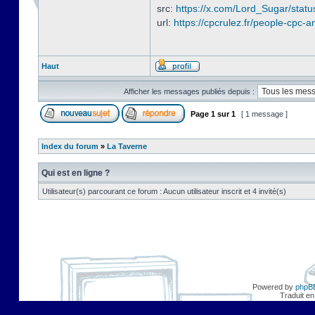
src:
https://x.com/Lord_Sugar/sta
url:
https://cpcrulez.fr/people-cpc-a
Haut
Afficher les messages publiés depuis :
Page
1
sur
1
[ 1 message ]
Index du forum
»
La Taverne
Qui est en ligne ?
Utilisateur(s) parcourant ce forum : Aucun utilisateur inscrit et 4 invité(s)
Powered by
phpB
Traduit en