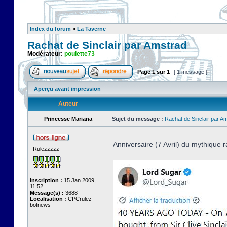
Index du forum
»
La Taverne
Rachat de Sinclair par Amstrad
Modérateur:
poulette73
Page
1
sur
1
[ 1 message ]
Aperçu avant impression
Auteur
Princesse Mariana
Sujet du message :
Rachat de Sinclair par A
Anniversaire (7 Avril) du mythique r
Rulezzzzz
Inscription :
15 Jan 2009,
11:52
Message(s) :
3688
Localisation :
CPCrulez
botnews