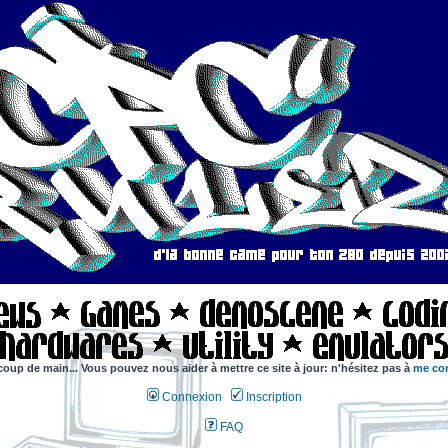
coup de main... Vous pouvez nous aider à mettre ce site à jour: n'hésitez pas à
me con
Connexion
Inscription
FAQ