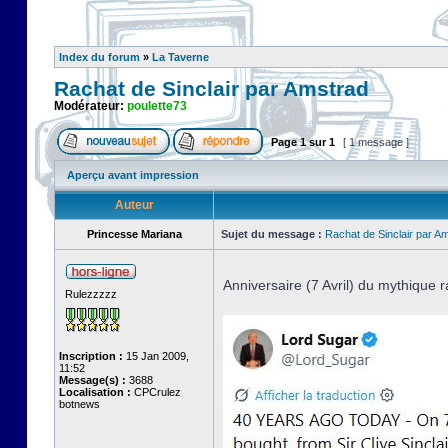
Index du forum
»
La Taverne
Rachat de Sinclair par Amstrad
Modérateur:
poulette73
Page
1
sur
1
[ 1 message ]
Aperçu avant impression
Auteur
Princesse Mariana
Sujet du message :
Rachat de Sinclair par A
Anniversaire (7 Avril) du mythique r
Rulezzzzz
Inscription :
15 Jan 2009,
11:52
Message(s) :
3688
Localisation :
CPCrulez
botnews