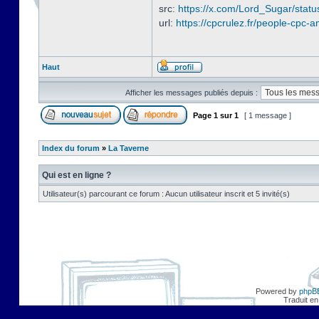
src:
https://x.com/Lord_Sugar/sta
url:
https://cpcrulez.fr/people-cpc-a
Haut
Afficher les messages publiés depuis :
Page
1
sur
1
[ 1 message ]
Index du forum
»
La Taverne
Qui est en ligne ?
Utilisateur(s) parcourant ce forum : Aucun utilisateur inscrit et 5 invité(s)
Powered by
phpB
Traduit en