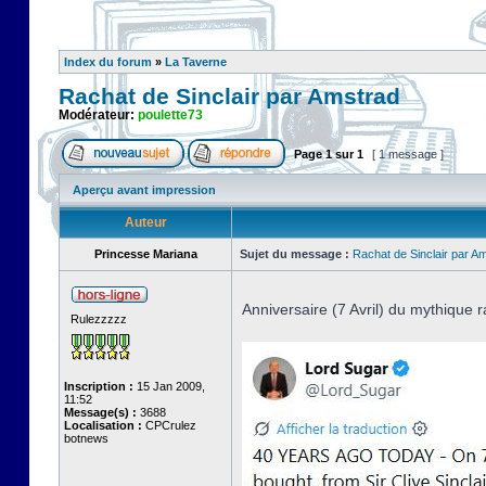
Index du forum
»
La Taverne
Rachat de Sinclair par Amstrad
Modérateur:
poulette73
Page
1
sur
1
[ 1 message ]
Aperçu avant impression
Auteur
Princesse Mariana
Sujet du message :
Rachat de Sinclair par A
Anniversaire (7 Avril) du mythique r
Rulezzzzz
Inscription :
15 Jan 2009,
11:52
Message(s) :
3688
Localisation :
CPCrulez
botnews