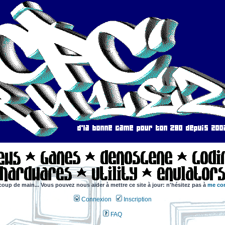
coup de main... Vous pouvez nous aider à mettre ce site à jour: n'hésitez pas à
me con
Connexion
Inscription
FAQ