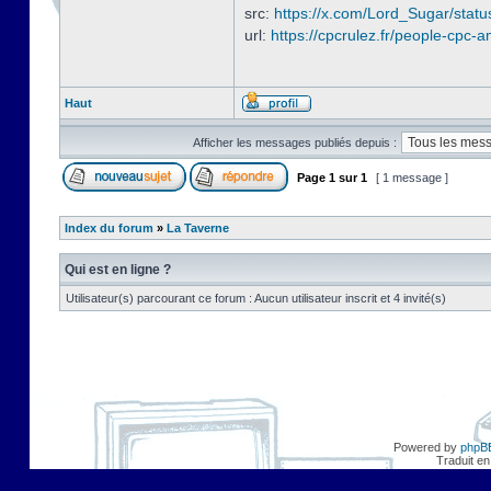
src:
https://x.com/Lord_Sugar/sta
url:
https://cpcrulez.fr/people-cpc-a
Haut
Afficher les messages publiés depuis :
Page
1
sur
1
[ 1 message ]
Index du forum
»
La Taverne
Qui est en ligne ?
Utilisateur(s) parcourant ce forum : Aucun utilisateur inscrit et 4 invité(s)
Powered by
phpB
Traduit en