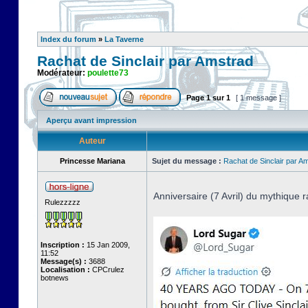
Index du forum
»
La Taverne
Rachat de Sinclair par Amstrad
Modérateur:
poulette73
Page
1
sur
1
[ 1 message ]
Aperçu avant impression
Auteur
Princesse Mariana
Sujet du message :
Rachat de Sinclair par A
Anniversaire (7 Avril) du mythique r
Rulezzzzz
Inscription :
15 Jan 2009,
11:52
Message(s) :
3688
Localisation :
CPCrulez
botnews