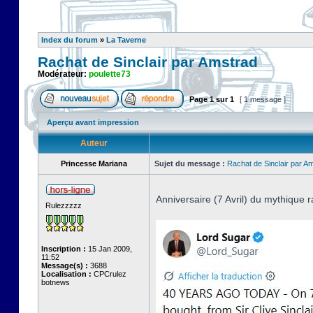
Index du forum
»
La Taverne
Rachat de Sinclair par Amstrad
Modérateur:
poulette73
Page
1
sur
1
[ 1 message ]
Aperçu avant impression
Auteur
Princesse Mariana
Sujet du message :
Rachat de Sinclair par A
Anniversaire (7 Avril) du mythique r
Rulezzzzz
Inscription :
15 Jan 2009,
11:52
Message(s) :
3688
Localisation :
CPCrulez
botnews