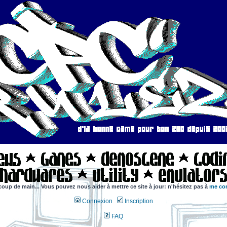
coup de main... Vous pouvez nous aider à mettre ce site à jour: n'hésitez pas à
me con
Connexion
Inscription
FAQ