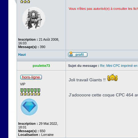
Vous n’êtes pas autorisé(e) à consulter les fi
Inscription :
21 Août 2008,
16:03
Message(s) :
390
Haut
poulette73
Sujet du message :
Re: Mini CPC imprimé en
Joli travail Giants !!
VIP
J'adoooore cette coque CPC 464 ave
Inscription :
29 Mai 2022,
18:01
Message(s) :
650
Localisation :
Lorraine