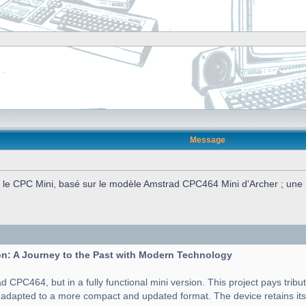
Message
e CPC Mini, basé sur le modèle Amstrad CPC464 Mini d'Archer ; une ré
n: A Journey to the Past with Modern Technology
d CPC464, but in a fully functional mini version. This project pays tribu
t adapted to a more compact and updated format. The device retains its 