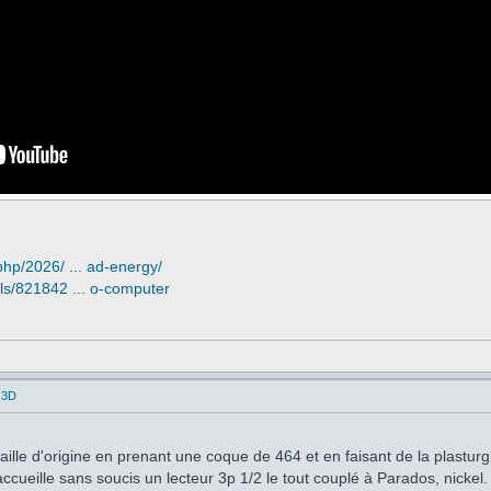
php/2026/ ... ad-energy/
ls/821842 ... o-computer
 3D
taille d'origine en prenant une coque de 464 et en faisant de la plasturg
ccueille sans soucis un lecteur 3p 1/2 le tout couplé à Parados, nickel.