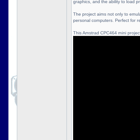
graphics, and the ability to load
The project aims not only to emula
personal computers. Perfect for r
This Amstrad CPC464 mini project