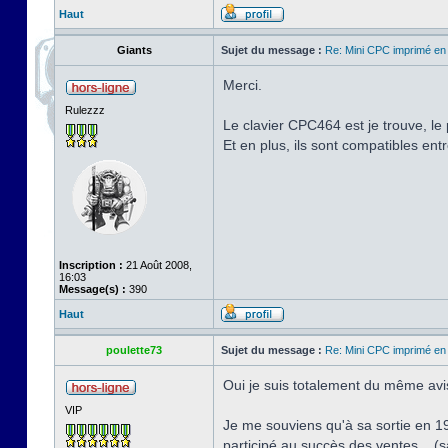
Haut
Giants
Sujet du message :
Re: Mini CPC imprimé en
Merci.
Rulezzz
Le clavier CPC464 est je trouve, le
Et en plus, ils sont compatibles ent
Inscription :
21 Août 2008,
16:03
Message(s) :
390
Haut
poulette73
Sujet du message :
Re: Mini CPC imprimé en
Oui je suis totalement du même avis
VIP
Je me souviens qu'à sa sortie en 19
participé au succès des ventes... (s