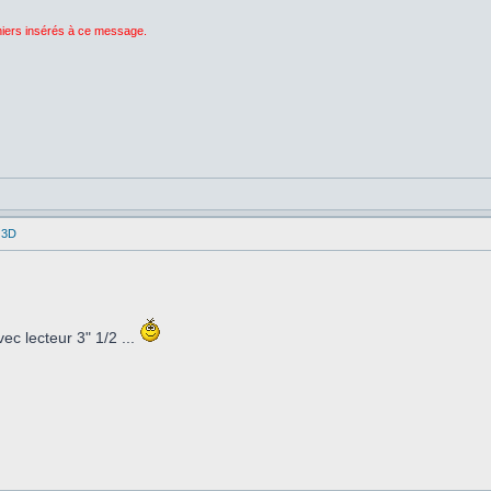
chiers insérés à ce message.
 3D
c lecteur 3" 1/2 ...