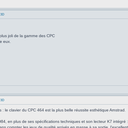
 3D
 plus joli de la gamme des CPC
re eux.
 3D
 : le clavier du CPC 464 est la plus belle réussite esthétique Amstrad.
84, en plus de ses spécifications techniques et son lecteur K7 intégré
ans compter les jeux de qualité arrivés en masse à sa sortie, l'excellent