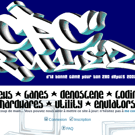
coup de main... Vous pouvez nous aider à mettre ce site à jour: n'hésitez pas à
me con
Connexion
Inscription
FAQ