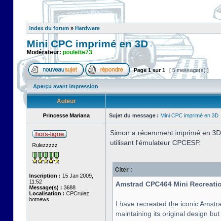
Index du forum
»
Hardware
Mini CPC imprimé en 3D
Modérateur:
poulette73
Page
1
sur
1
[ 5 message(s) ]
Aperçu avant impression
Auteur
Princesse Mariana
Sujet du message :
Mini CPC imprimé en 3D
Simon a récemment imprimé en 3D l
utilisant l'émulateur CPCESP.
Rulezzzzz
Citer :
Inscription :
15 Jan 2009,
11:52
Amstrad CPC464 Mini Recreatio
Message(s) :
3688
Localisation :
CPCrulez
botnews
I have recreated the iconic Amstra
maintaining its original design bu