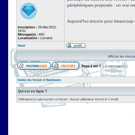
périphériques proposés : un vrai r
Aujourd'hui encore pour beaucoup d
Inscription :
29 Mai 2022,
18:01
Message(s) :
650
Localisation :
Lorraine
Haut
Afficher les messa
Page
1
sur
1
[ 5 message(s) ]
Index du forum
»
Hardware
Qui est en ligne ?
Utilisateur(s) parcourant ce forum : Aucun utilisateur inscrit et 1 invité