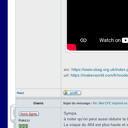
src:
https://www.ukag.org.uk/index.
url:
https://makerworld.com/fr/mode
Haut
Giants
Sujet du message :
Re: Mini CPC imprimé en
Sympa.
à noter qu'on peut aussi réduire la 
Rulezzz
La coque du 464 est plus haute et a