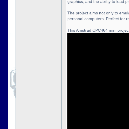
graphics, and the ability to load
The project aims not only to emula
personal computers. Perfect for r
This Amstrad CPC464 mini project