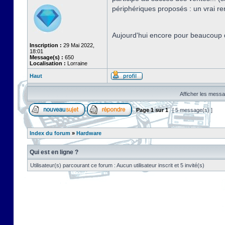
périphériques proposés : un vrai r
Aujourd'hui encore pour beaucoup d
Inscription :
29 Mai 2022,
18:01
Message(s) :
650
Localisation :
Lorraine
Haut
Afficher les messa
Page
1
sur
1
[ 5 message(s) ]
Index du forum
»
Hardware
Qui est en ligne ?
Utilisateur(s) parcourant ce forum : Aucun utilisateur inscrit et 5 invité(s)