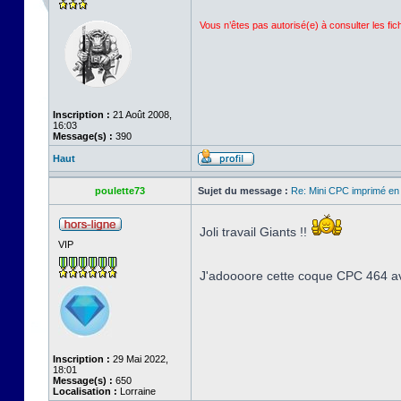
Vous n’êtes pas autorisé(e) à consulter les fi
Inscription :
21 Août 2008,
16:03
Message(s) :
390
Haut
poulette73
Sujet du message :
Re: Mini CPC imprimé en
Joli travail Giants !!
VIP
J'adoooore cette coque CPC 464 ave
Inscription :
29 Mai 2022,
18:01
Message(s) :
650
Localisation :
Lorraine