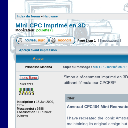
Index du forum
»
Hardware
Mini CPC imprimé en 3D
Modérateur:
poulette73
Page
1
sur
1
[ 5 message(s) ]
Aperçu avant impression
Auteur
Princesse Mariana
Sujet du message :
Mini CPC imprimé en 3D
Simon a récemment imprimé en 3D l
utilisant l'émulateur CPCESP.
Rulezzzzz
Citer :
Inscription :
15 Jan 2009,
11:52
Amstrad CPC464 Mini Recreatio
Message(s) :
3688
Localisation :
CPCrulez
botnews
I have recreated the iconic Amstra
maintaining its original design bu