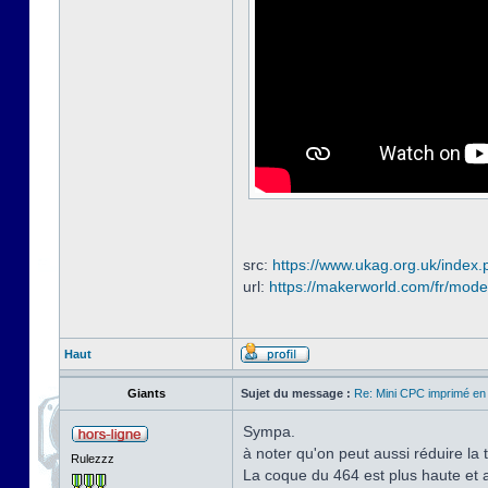
src:
https://www.ukag.org.uk/index.
url:
https://makerworld.com/fr/mode
Haut
Giants
Sujet du message :
Re: Mini CPC imprimé en
Sympa.
à noter qu'on peut aussi réduire la 
Rulezzz
La coque du 464 est plus haute et a