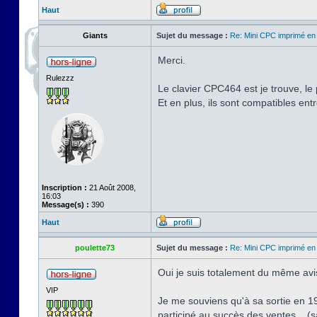
Haut
Giants
Sujet du message :
Re: Mini CPC imprimé en
Merci.
Rulezzz
Le clavier CPC464 est je trouve, le
Et en plus, ils sont compatibles ent
Inscription :
21 Août 2008,
16:03
Message(s) :
390
Haut
poulette73
Sujet du message :
Re: Mini CPC imprimé en
Oui je suis totalement du même avis
VIP
Je me souviens qu'à sa sortie en 19
participé au succès des ventes... (s