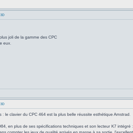
 3D
 plus joli de la gamme des CPC
re eux.
 3D
 : le clavier du CPC 464 est la plus belle réussite esthétique Amstrad.
84, en plus de ses spécifications techniques et son lecteur K7 intégré
ans compter les jeux de qualité arrivés en masse à sa sortie, l'excellent