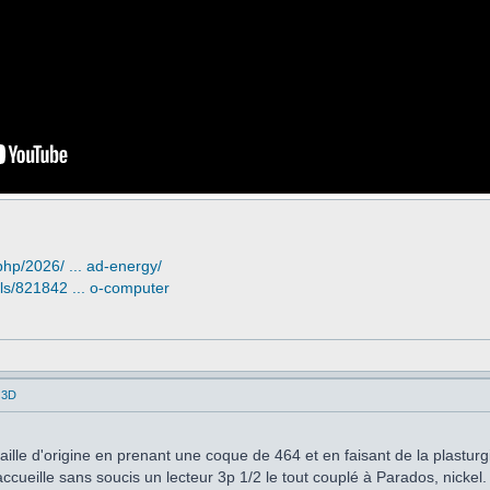
php/2026/ ... ad-energy/
ls/821842 ... o-computer
 3D
taille d'origine en prenant une coque de 464 et en faisant de la plasturg
ccueille sans soucis un lecteur 3p 1/2 le tout couplé à Parados, nickel.