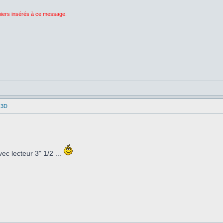
chiers insérés à ce message.
 3D
c lecteur 3" 1/2 ...