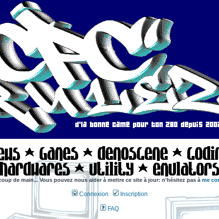
coup de main... Vous pouvez nous aider à mettre ce site à jour: n'hésitez pas à
me con
Connexion
Inscription
FAQ