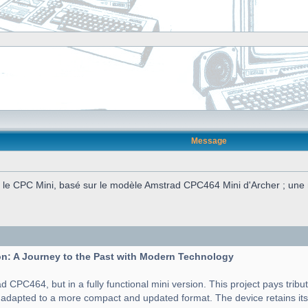
Message
e CPC Mini, basé sur le modèle Amstrad CPC464 Mini d'Archer ; une ré
n: A Journey to the Past with Modern Technology
d CPC464, but in a fully functional mini version. This project pays tribu
t adapted to a more compact and updated format. The device retains its 