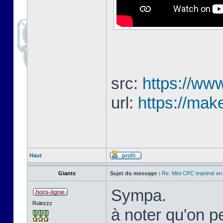
src:
https://www
url:
https://mak
Haut
Giants
Sujet du message :
Re: Mini CPC imprimé en
Sympa.
Rulezzz
à noter qu'on pe