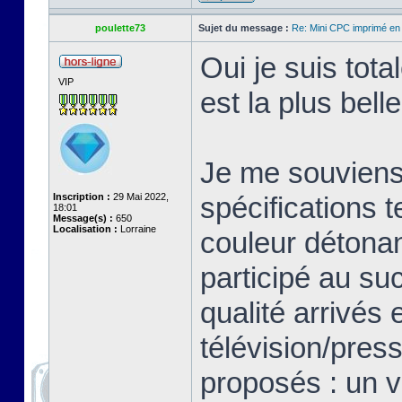
poulette73
Sujet du message :
Re: Mini CPC imprimé en
Oui je suis tot
VIP
est la plus bell
Je me souviens 
Inscription :
29 Mai 2022,
spécifications 
18:01
Message(s) :
650
Localisation :
Lorraine
couleur détonan
participé au su
qualité arrivés 
télévision/pres
proposés : un v