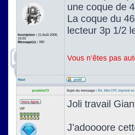
une coque de 46
La coque du 464
lecteur 3p 1/2 l
Inscription :
21 Août 2008,
16:03
Message(s) :
390
Vous n’êtes pas auto
Haut
poulette73
Sujet du message :
Re: Mini CPC imprimé en
Joli travail Gian
VIP
J'adoooore cett