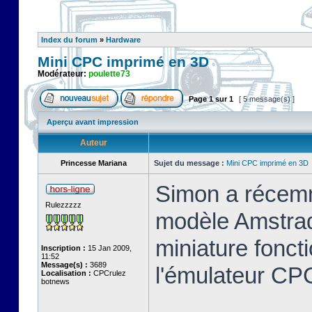
Index du forum
»
Hardware
Mini CPC imprimé en 3D
Modérateur:
poulette73
Page
1
sur
1
[ 5 message(s) ]
Aperçu avant impression
Auteur
Princesse Mariana
Sujet du message :
Mini CPC imprimé en 3D
Simon a récemm
Rulezzzzz
modèle Amstrad
miniature foncti
Inscription :
15 Jan 2009,
11:52
Message(s) :
3689
l'émulateur C
Localisation :
CPCrulez
botnews