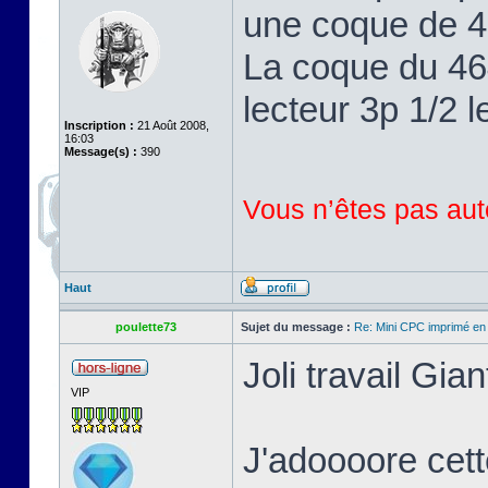
une coque de 46
La coque du 464
lecteur 3p 1/2 l
Inscription :
21 Août 2008,
16:03
Message(s) :
390
Vous n’êtes pas auto
Haut
poulette73
Sujet du message :
Re: Mini CPC imprimé en
Joli travail Gian
VIP
J'adoooore cett