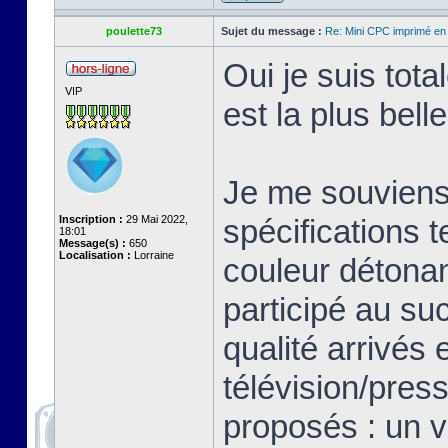
poulette73
Sujet du message :
Re: Mini CPC imprimé en
Oui je suis tot
VIP
est la plus bell
Je me souviens 
Inscription :
29 Mai 2022,
spécifications 
18:01
Message(s) :
650
Localisation :
Lorraine
couleur détonan
participé au su
qualité arrivés 
télévision/pres
proposés : un v