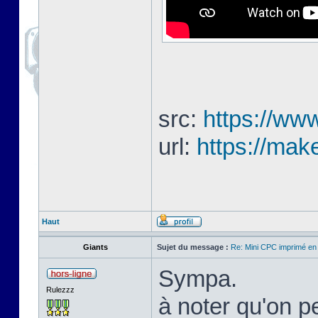
src:
https://www
url:
https://mak
Haut
Giants
Sujet du message :
Re: Mini CPC imprimé en
Sympa.
Rulezzz
à noter qu'on pe