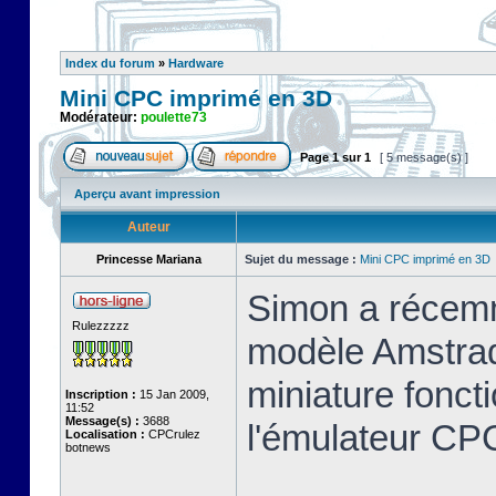
Index du forum
»
Hardware
Mini CPC imprimé en 3D
Modérateur:
poulette73
Page
1
sur
1
[ 5 message(s) ]
Aperçu avant impression
Auteur
Princesse Mariana
Sujet du message :
Mini CPC imprimé en 3D
Simon a récemm
Rulezzzzz
modèle Amstrad
miniature foncti
Inscription :
15 Jan 2009,
11:52
Message(s) :
3688
l'émulateur C
Localisation :
CPCrulez
botnews