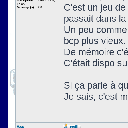
Inscription :
21 Août 2008,
16:03
C'est un jeu de
Message(s) :
390
passait dans la 
Un peu comme r
bcp plus vieux.
De mémoire c'ét
C'était dispo 
Si ça parle à qu
Je sais, c'est m
Haut