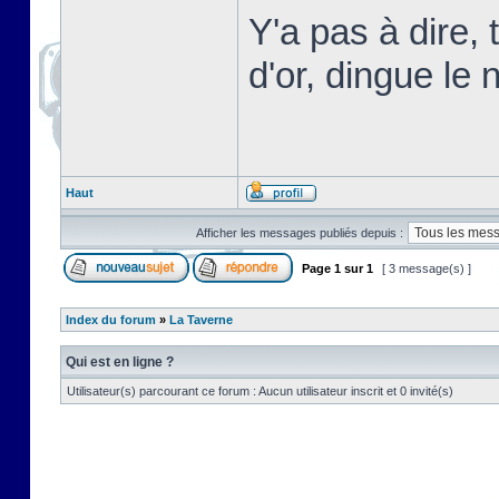
Y'a pas à dire,
d'or, dingue le n
Haut
Afficher les messages publiés depuis :
Page
1
sur
1
[ 3 message(s) ]
Index du forum
»
La Taverne
Qui est en ligne ?
Utilisateur(s) parcourant ce forum : Aucun utilisateur inscrit et 0 invité(s)