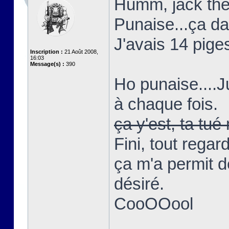
Humm, jack the 
Punaise...ça d
J'avais 14 piges
Inscription :
21 Août 2008,
16:03
Message(s) :
390
Ho punaise....
à chaque fois.
ça y'est, ta t
Fini, tout regar
ça m'a permit d
désiré.
CooOOool