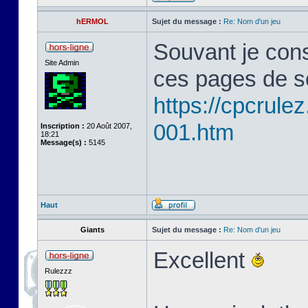
hERMOL
Sujet du message :
Re: Nom d'un jeu
Souvant je cons
Site Admin
ces pages de s
https://cpcrule
001.htm
Inscription :
20 Août 2007,
18:21
Message(s) :
5145
Haut
Giants
Sujet du message :
Re: Nom d'un jeu
Excellent
Rulezzz