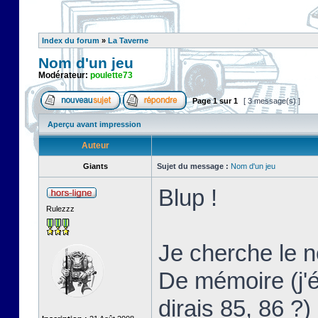
Index du forum
»
La Taverne
Nom d'un jeu
Modérateur:
poulette73
Page
1
sur
1
[ 3 message(s) ]
Aperçu avant impression
Auteur
Giants
Sujet du message :
Nom d'un jeu
Blup !
Rulezzz
Je cherche le 
De mémoire (j'
dirais 85, 86 ?)