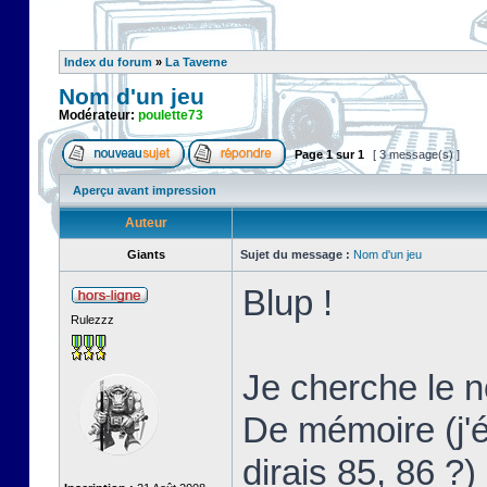
Index du forum
»
La Taverne
Nom d'un jeu
Modérateur:
poulette73
Page
1
sur
1
[ 3 message(s) ]
Aperçu avant impression
Auteur
Giants
Sujet du message :
Nom d'un jeu
Blup !
Rulezzz
Je cherche le 
De mémoire (j'
dirais 85, 86 ?)