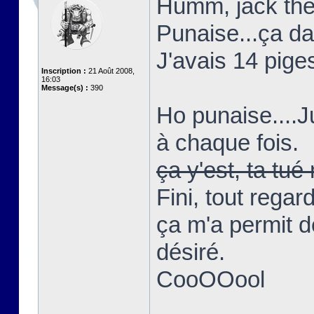
Humm, jack the 
Punaise...ça d
J'avais 14 piges
Inscription :
21 Août 2008,
16:03
Message(s) :
390
Ho punaise....
à chaque fois.
ça y'est, ta t
Fini, tout regar
ça m'a permit d
désiré.
CooOOool