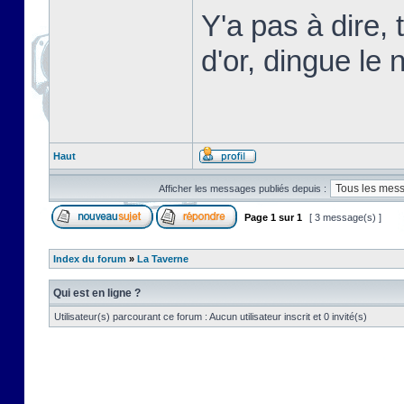
Y'a pas à dire,
d'or, dingue le n
Haut
Afficher les messages publiés depuis :
Page
1
sur
1
[ 3 message(s) ]
Index du forum
»
La Taverne
Qui est en ligne ?
Utilisateur(s) parcourant ce forum : Aucun utilisateur inscrit et 0 invité(s)