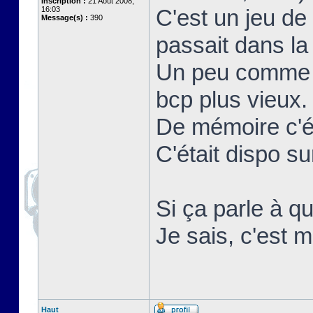
Inscription :
21 Août 2008,
16:03
C'est un jeu de
Message(s) :
390
passait dans la 
Un peu comme r
bcp plus vieux.
De mémoire c'ét
C'était dispo 
Si ça parle à qu
Je sais, c'est m
Haut