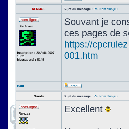
hERMOL
Sujet du message :
Re: Nom d'un jeu
Souvant je cons
Site Admin
ces pages de s
https://cpcrule
001.htm
Inscription :
20 Août 2007,
18:21
Message(s) :
5145
Haut
Giants
Sujet du message :
Re: Nom d'un jeu
Excellent
Rulezzz