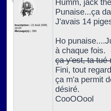
Humm, jack the 
Punaise...ça d
J'avais 14 piges
Inscription :
21 Août 2008,
16:03
Message(s) :
390
Ho punaise....
à chaque fois.
ça y'est, ta t
Fini, tout regar
ça m'a permit d
désiré.
CooOOool