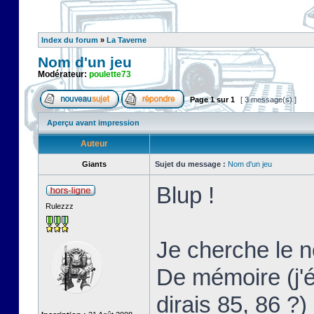
Index du forum
»
La Taverne
Nom d'un jeu
Modérateur:
poulette73
Page
1
sur
1
[ 3 message(s) ]
Aperçu avant impression
Auteur
Giants
Sujet du message :
Nom d'un jeu
Blup !
Rulezzz
Je cherche le 
De mémoire (j'
dirais 85, 86 ?)