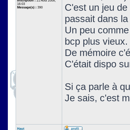
Inscription :
21 Août 2008,
16:03
C'est un jeu de
Message(s) :
390
passait dans la 
Un peu comme r
bcp plus vieux.
De mémoire c'ét
C'était dispo 
Si ça parle à qu
Je sais, c'est m
Haut