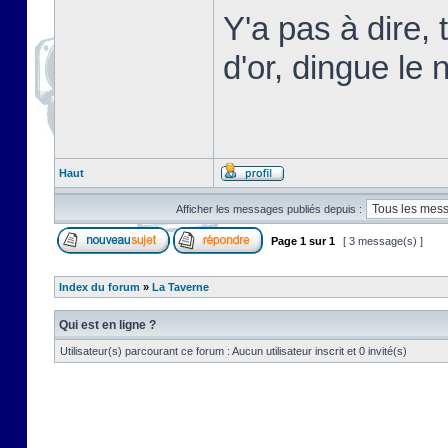
Y'a pas à dire,
d'or, dingue le n
Haut
Afficher les messages publiés depuis :
Page
1
sur
1
[ 3 message(s) ]
Index du forum
»
La Taverne
Qui est en ligne ?
Utilisateur(s) parcourant ce forum : Aucun utilisateur inscrit et 0 invité(s)