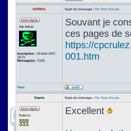
hERMOL
Sujet du message :
Re: Nom d'un jeu
Souvant je cons
Site Admin
ces pages de s
https://cpcrule
001.htm
Inscription :
20 Août 2007,
18:21
Message(s) :
5145
Haut
Giants
Sujet du message :
Re: Nom d'un jeu
Excellent
Rulezzz