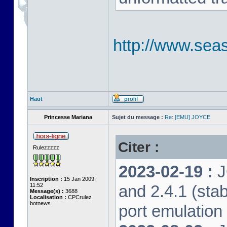
http://www.seas
Haut
Princesse Mariana
Sujet du message :
Re: [EMU] JOYCE
Citer :
Rulezzzzz
2023-02-19 :
J
Inscription :
15 Jan 2009,
11:52
and 2.4.1 (stab
Message(s) :
3688
Localisation :
CPCrulez
botnews
port emulation