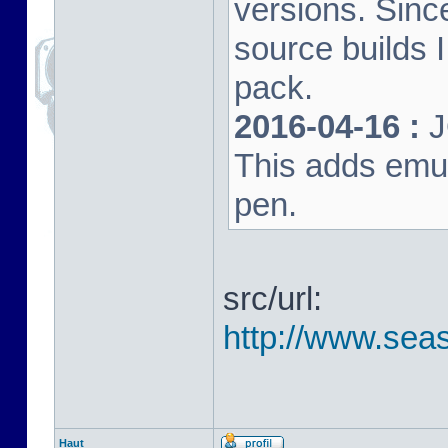
versions. Sinc
source builds
pack.
2016-04-16 :
J
This adds emula
pen.
src/url:
http://www.seas
Haut