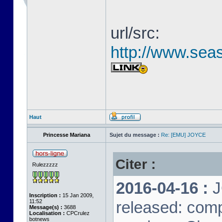
url/src:
http://www.seas
Haut
Princesse Mariana
Sujet du message :
Re: [EMU] JOYCE
Citer :
Rulezzzzz
2016-04-16 :
J
Inscription :
15 Jan 2009,
11:52
released: comp
Message(s) :
3688
Localisation :
CPCrulez
botnews