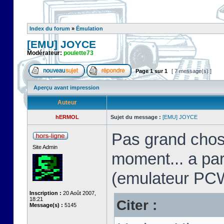
Index du forum
»
Émulation
[EMU] JOYCE
Modérateur:
poulette73
Page
1
sur
1
[ 7 message(s) ]
Aperçu avant impression
Auteur
hERMOL
Sujet du message :
[EMU] JOYCE
Pas grand chos
Site Admin
moment... a pa
(emulateur PC
Inscription :
20 Août 2007,
18:21
Citer :
Message(s) :
5145