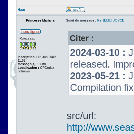
Haut
Princesse Mariana
Sujet du message :
Re: [EMU] JOYCE
Citer :
Rulezzzzz
2024-03-10 :
J
Inscription :
15 Jan 2009,
11:52
released. Impr
Message(s) :
3688
Localisation :
CPCrulez
botnews
2023-05-21 :
J
Compilation fi
src/url:
http://www.seas