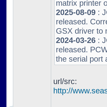
matrix printer 
2025-08-09
: 
released. Corre
GSX driver to
2024-03-26
: 
released. PCW-L
the serial port
url/src:
http://www.seas