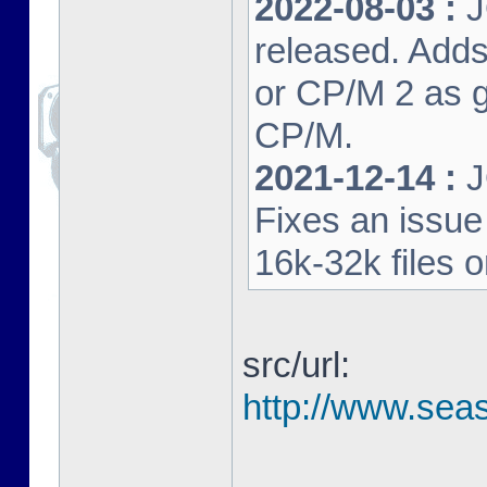
2022-08-03 :
J
released. Adds
or CP/M 2 as 
CP/M.
2021-12-14 :
J
Fixes an issu
16k-32k files 
src/url:
http://www.seas