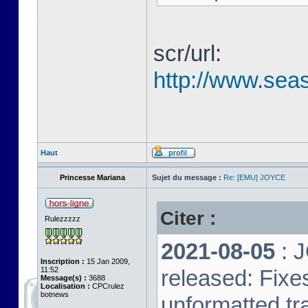
scr/url:
http://www.seas
Haut
Princesse Mariana
Sujet du message :
Re: [EMU] JOYCE
Citer :
Rulezzzzz
2021-08-05
: 
Inscription :
15 Jan 2009,
11:52
released: Fixe
Message(s) :
3688
Localisation :
CPCrulez
botnews
unformatted tr