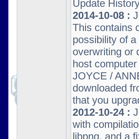
Update Histor
2014-10-08 :
J
This contains 
possibility of
overwriting or 
host computer
JOYCE / ANNE
downloaded fr
that you upgrad
2012-10-24 :
J
with compilatio
libpng, and a f