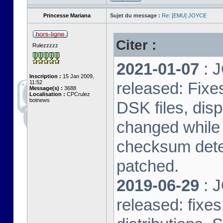
Princesse Mariana
Sujet du message :
Re: [EMU] JOYCE
Citer :
Rulezzzzz
2021-01-07
: J
Inscription :
15 Jan 2009,
11:52
released: Fixe
Message(s) :
3688
Localisation :
CPCrulez
botnews
DSK files, dis
changed while 
checksum dete
patched.
2019-06-29
: J
released: fixe