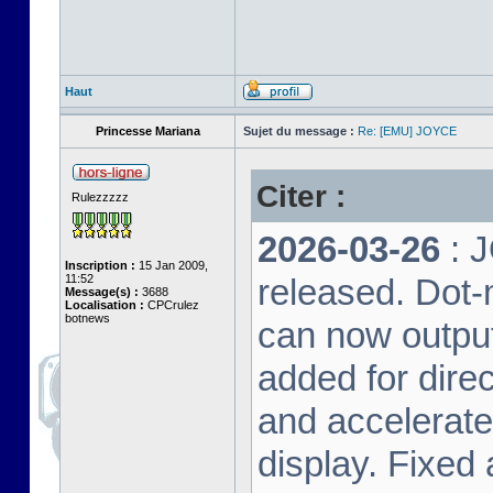
Haut
Princesse Mariana
Sujet du message :
Re: [EMU] JOYCE
Citer :
Rulezzzzz
2026-03-26
: 
Inscription :
15 Jan 2009,
11:52
released. Dot-
Message(s) :
3688
Localisation :
CPCrulez
botnews
can now output
added for dire
and accelerat
display. Fixed 