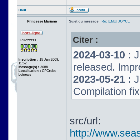
Haut
Princesse Mariana
Sujet du message :
Re: [EMU] JOYCE
Citer :
Rulezzzzz
2024-03-10 :
J
Inscription :
15 Jan 2009,
11:52
released. Impr
Message(s) :
3688
Localisation :
CPCrulez
botnews
2023-05-21 :
J
Compilation fi
src/url:
http://www.seas