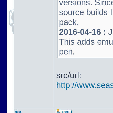
versions. Sinc
source builds
pack.
2016-04-16 :
J
This adds emula
pen.
src/url:
http://www.seas
Haut