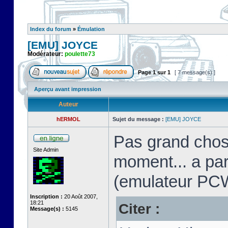
Index du forum
»
Émulation
[EMU] JOYCE
Modérateur:
poulette73
Page
1
sur
1
[ 7 message(s) ]
Aperçu avant impression
Auteur
hERMOL
Sujet du message :
[EMU] JOYCE
Pas grand chos
Site Admin
moment... a pa
(emulateur PC
Inscription :
20 Août 2007,
18:21
Citer :
Message(s) :
5145