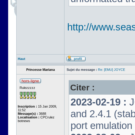
http://www.seas
Haut
Princesse Mariana
Sujet du message :
Re: [EMU] JOYCE
Citer :
Rulezzzzz
2023-02-19 :
J
Inscription :
15 Jan 2009,
11:52
and 2.4.1 (stab
Message(s) :
3688
Localisation :
CPCrulez
botnews
port emulation