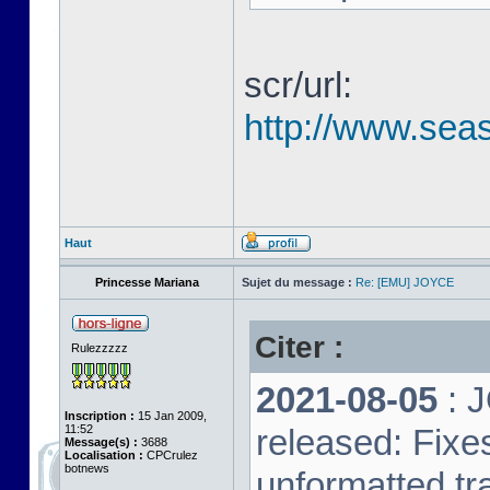
scr/url:
http://www.seas
Haut
Princesse Mariana
Sujet du message :
Re: [EMU] JOYCE
Citer :
Rulezzzzz
2021-08-05
: 
Inscription :
15 Jan 2009,
11:52
released: Fixe
Message(s) :
3688
Localisation :
CPCrulez
botnews
unformatted tr