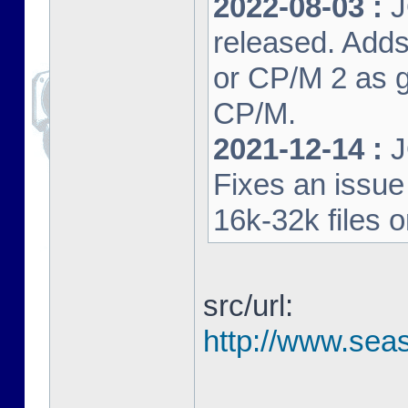
2022-08-03 :
J
released. Adds
or CP/M 2 as 
CP/M.
2021-12-14 :
J
Fixes an issu
16k-32k files 
src/url:
http://www.seas