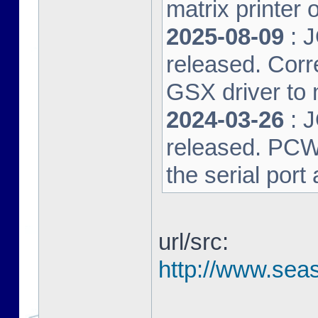
matrix printer 
2025-08-09
: 
released. Corre
GSX driver to
2024-03-26
: 
released. PCW-L
the serial port
url/src:
http://www.seas