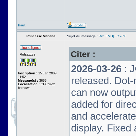
Haut
Princesse Mariana
Sujet du message :
Re: [EMU] JOYCE
Citer :
Rulezzzzz
2026-03-26
: 
Inscription :
15 Jan 2009,
11:52
released. Dot-
Message(s) :
3688
Localisation :
CPCrulez
botnews
can now output
added for dire
and accelerat
display. Fixed 