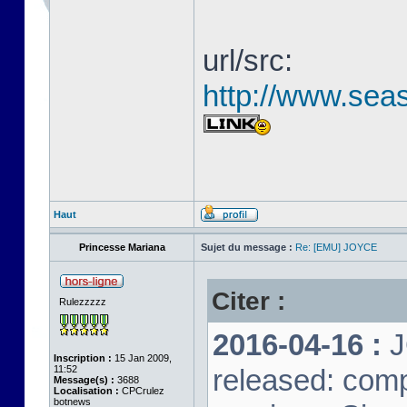
url/src:
http://www.seas
Haut
Princesse Mariana
Sujet du message :
Re: [EMU] JOYCE
Citer :
Rulezzzzz
2016-04-16 :
J
Inscription :
15 Jan 2009,
11:52
released: comp
Message(s) :
3688
Localisation :
CPCrulez
botnews