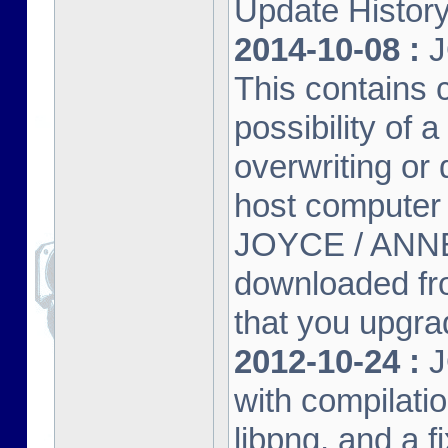
Update Histor
2014-10-08 :
J
This contains 
possibility of
overwriting or 
host computer
JOYCE / ANNE
downloaded fr
that you upgrad
2012-10-24 :
J
with compilatio
libpng, and a f