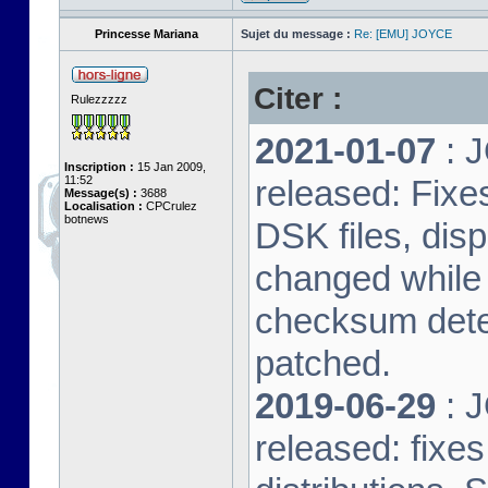
Princesse Mariana
Sujet du message :
Re: [EMU] JOYCE
Citer :
Rulezzzzz
2021-01-07
: J
Inscription :
15 Jan 2009,
11:52
released: Fixe
Message(s) :
3688
Localisation :
CPCrulez
botnews
DSK files, dis
changed while 
checksum dete
patched.
2019-06-29
: J
released: fixe