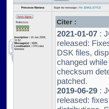
Princesse Mariana
Sujet du message :
Re: [EMU] JOYCE
Citer :
Rulezzzzz
2021-01-07
: J
Inscription :
15 Jan 2009,
11:52
released: Fixe
Message(s) :
3688
Localisation :
CPCrulez
botnews
DSK files, dis
changed while 
checksum dete
patched.
2019-06-29
: J
released: fixe