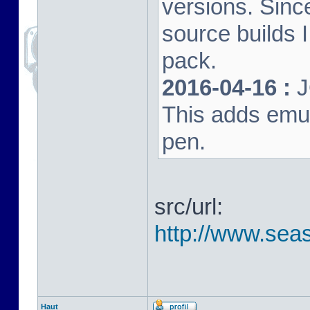
versions. Sinc
source builds
pack.
2016-04-16 :
J
This adds emula
pen.
src/url:
http://www.seas
Haut