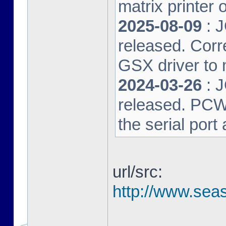
matrix printer 
2025-08-09
: 
released. Corre
GSX driver to
2024-03-26
: 
released. PCW-L
the serial port
url/src:
http://www.seas