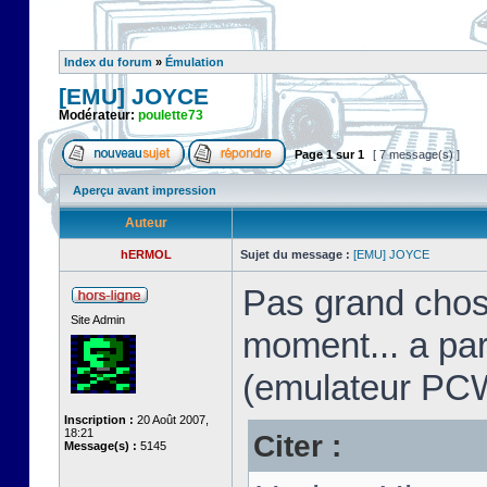
Index du forum
»
Émulation
[EMU] JOYCE
Modérateur:
poulette73
Page
1
sur
1
[ 7 message(s) ]
Aperçu avant impression
Auteur
hERMOL
Sujet du message :
[EMU] JOYCE
Pas grand chos
Site Admin
moment... a pa
(emulateur PC
Inscription :
20 Août 2007,
18:21
Citer :
Message(s) :
5145