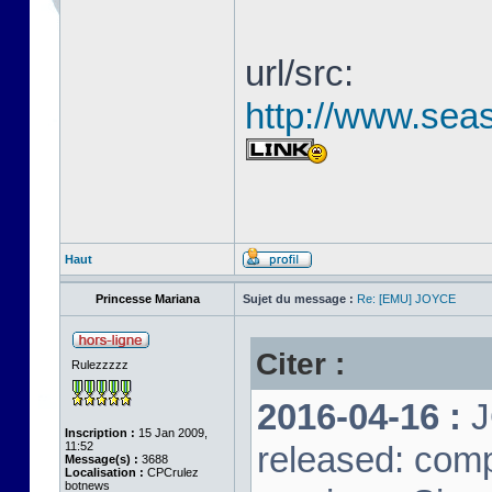
url/src:
http://www.seas
Haut
Princesse Mariana
Sujet du message :
Re: [EMU] JOYCE
Citer :
Rulezzzzz
2016-04-16 :
J
Inscription :
15 Jan 2009,
11:52
released: comp
Message(s) :
3688
Localisation :
CPCrulez
botnews