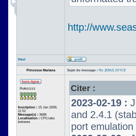
http://www.seas
Haut
Princesse Mariana
Sujet du message :
Re: [EMU] JOYCE
Citer :
Rulezzzzz
2023-02-19 :
J
Inscription :
15 Jan 2009,
11:52
and 2.4.1 (stab
Message(s) :
3688
Localisation :
CPCrulez
botnews
port emulation