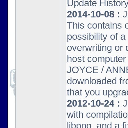
Update Histor
2014-10-08 :
J
This contains 
possibility of
overwriting or 
host computer
JOYCE / ANNE
downloaded fr
that you upgrad
2012-10-24 :
J
with compilatio
libpng, and a f