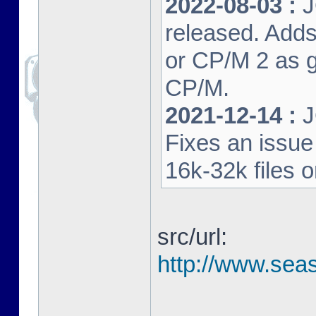
2022-08-03 :
J
released. Adds
or CP/M 2 as 
CP/M.
2021-12-14 :
J
Fixes an issu
16k-32k files 
src/url:
http://www.seas