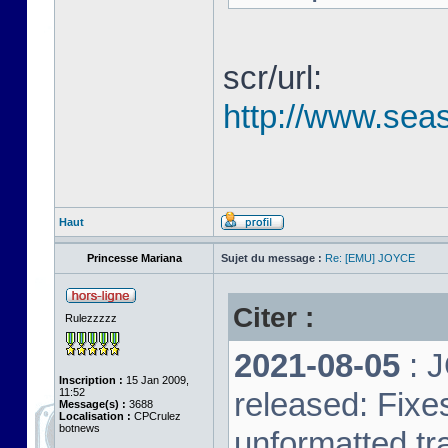
scr/url:
http://www.seas
Haut
Princesse Mariana
Sujet du message :
Re: [EMU] JOYCE
Citer :
Rulezzzzz
2021-08-05
: 
Inscription :
15 Jan 2009,
11:52
released: Fixe
Message(s) :
3688
Localisation :
CPCrulez
botnews
unformatted tr