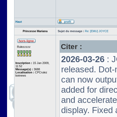
Haut
Princesse Mariana
Sujet du message :
Re: [EMU] JOYCE
Citer :
Rulezzzzz
2026-03-26
: 
Inscription :
15 Jan 2009,
11:52
released. Dot-
Message(s) :
3688
Localisation :
CPCrulez
botnews
can now output
added for dire
and accelerat
display. Fixed 