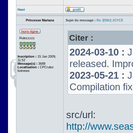
Haut
Princesse Mariana
Sujet du message :
Re: [EMU] JOYCE
Citer :
Rulezzzzz
2024-03-10 :
J
Inscription :
15 Jan 2009,
11:52
released. Impr
Message(s) :
3688
Localisation :
CPCrulez
botnews
2023-05-21 :
J
Compilation fi
src/url:
http://www.seas