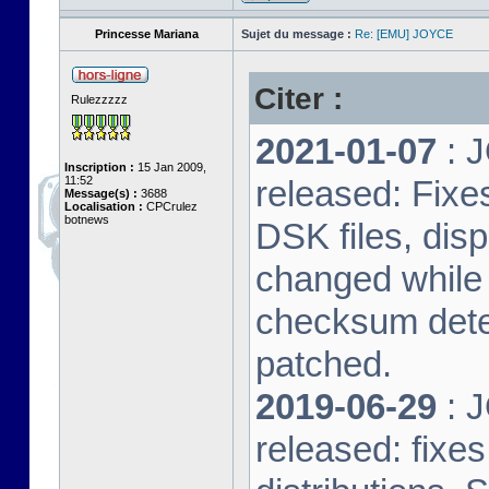
Princesse Mariana
Sujet du message :
Re: [EMU] JOYCE
Citer :
Rulezzzzz
2021-01-07
: J
Inscription :
15 Jan 2009,
11:52
released: Fixe
Message(s) :
3688
Localisation :
CPCrulez
botnews
DSK files, dis
changed while 
checksum dete
patched.
2019-06-29
: J
released: fixe