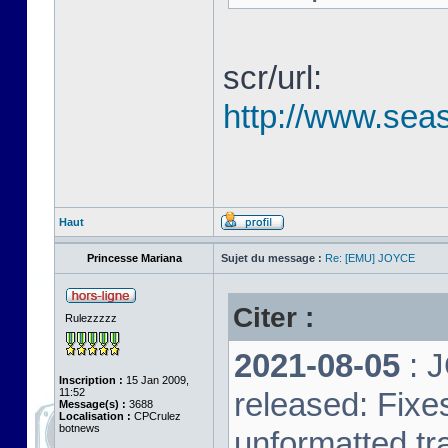
scr/url:
http://www.seas
Haut
Princesse Mariana
Sujet du message :
Re: [EMU] JOYCE
Citer :
Rulezzzzz
2021-08-05
: 
Inscription :
15 Jan 2009,
11:52
released: Fixe
Message(s) :
3688
Localisation :
CPCrulez
botnews
unformatted tr