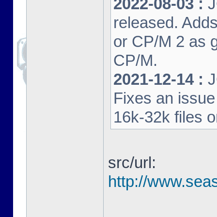
2022-08-03 :
J
released. Adds
or CP/M 2 as 
CP/M.
2021-12-14 :
J
Fixes an issu
16k-32k files 
src/url:
http://www.seas