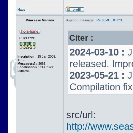
Haut
Princesse Mariana
Sujet du message :
Re: [EMU] JOYCE
Citer :
Rulezzzzz
2024-03-10 :
J
Inscription :
15 Jan 2009,
11:52
released. Impr
Message(s) :
3688
Localisation :
CPCrulez
botnews
2023-05-21 :
J
Compilation fi
src/url:
http://www.seas