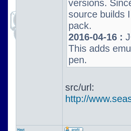
versions. Sinc
source builds
pack.
2016-04-16 :
J
This adds emula
pen.
src/url:
http://www.seas
Haut