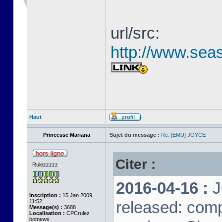
url/src:
http://www.seas
Haut
Princesse Mariana
Sujet du message :
Re: [EMU] JOYCE
Citer :
Rulezzzzz
2016-04-16 :
J
Inscription :
15 Jan 2009,
11:52
released: comp
Message(s) :
3688
Localisation :
CPCrulez
botnews