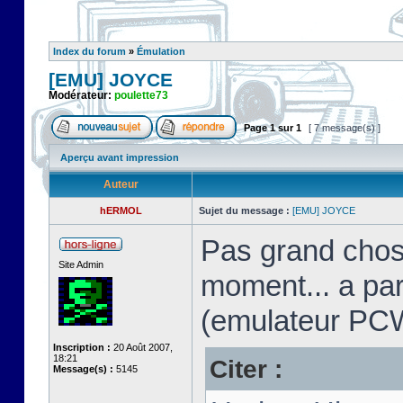
Index du forum
»
Émulation
[EMU] JOYCE
Modérateur:
poulette73
Page
1
sur
1
[ 7 message(s) ]
Aperçu avant impression
Auteur
hERMOL
Sujet du message :
[EMU] JOYCE
Pas grand chos
Site Admin
moment... a pa
(emulateur PC
Inscription :
20 Août 2007,
18:21
Citer :
Message(s) :
5145