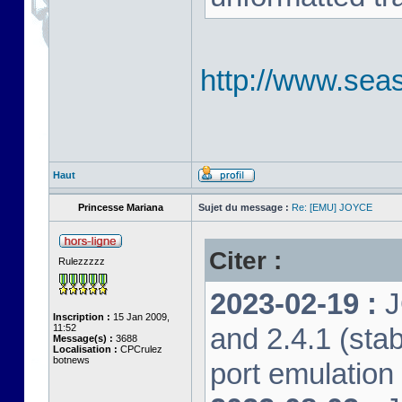
http://www.seas
Haut
Princesse Mariana
Sujet du message :
Re: [EMU] JOYCE
Citer :
Rulezzzzz
2023-02-19 :
J
Inscription :
15 Jan 2009,
11:52
and 2.4.1 (stab
Message(s) :
3688
Localisation :
CPCrulez
botnews
port emulation