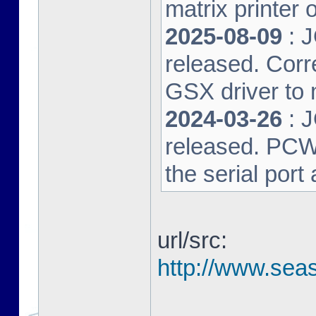
matrix printer 
2025-08-09
: 
released. Corre
GSX driver to
2024-03-26
: 
released. PCW-L
the serial port
url/src:
http://www.seas