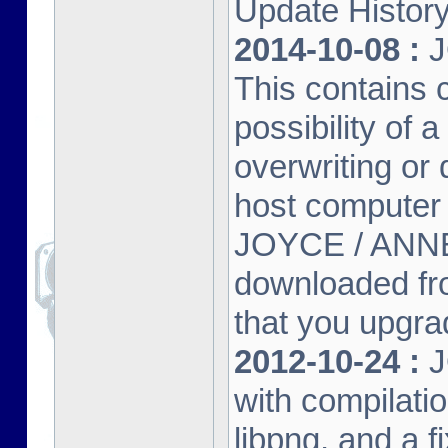
Update Histor
2014-10-08 :
J
This contains 
possibility of
overwriting or 
host computer
JOYCE / ANNE
downloaded fr
that you upgrad
2012-10-24 :
J
with compilatio
libpng, and a f