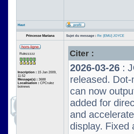
Haut
Princesse Mariana
Sujet du message :
Re: [EMU] JOYCE
Citer :
Rulezzzzz
2026-03-26
: 
Inscription :
15 Jan 2009,
11:52
released. Dot-
Message(s) :
3688
Localisation :
CPCrulez
botnews
can now output
added for dire
and accelerat
display. Fixed 