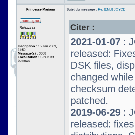
Princesse Mariana
Sujet du message :
Re: [EMU] JOYCE
Citer :
Rulezzzzz
2021-01-07
: J
Inscription :
15 Jan 2009,
11:52
released: Fixe
Message(s) :
3688
Localisation :
CPCrulez
botnews
DSK files, dis
changed while 
checksum dete
patched.
2019-06-29
: J
released: fixe