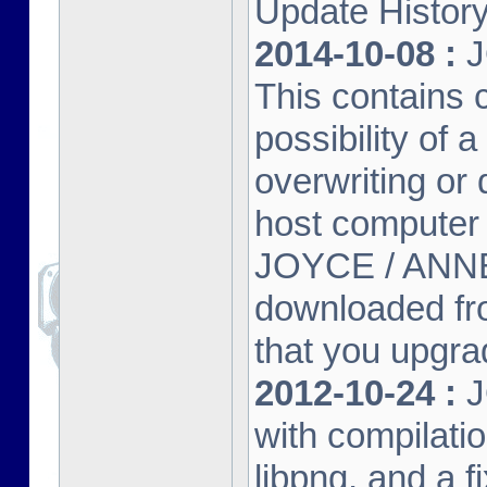
Update Histor
2014-10-08 :
J
This contains 
possibility of
overwriting or 
host computer
JOYCE / ANNE
downloaded fr
that you upgrad
2012-10-24 :
J
with compilatio
libpng, and a f