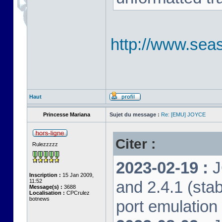
http://www.seas
Haut
Princesse Mariana
Sujet du message :
Re: [EMU] JOYCE
Citer :
Rulezzzzz
2023-02-19 :
J
Inscription :
15 Jan 2009,
11:52
and 2.4.1 (stab
Message(s) :
3688
Localisation :
CPCrulez
botnews
port emulation