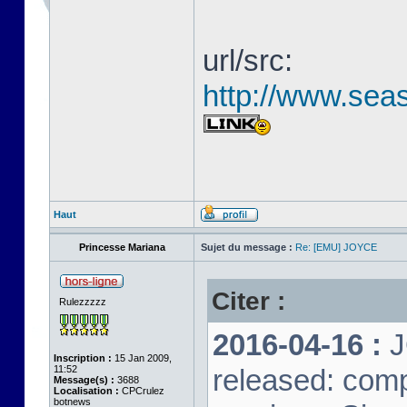
url/src:
http://www.seas
Haut
Princesse Mariana
Sujet du message :
Re: [EMU] JOYCE
Citer :
Rulezzzzz
2016-04-16 :
J
Inscription :
15 Jan 2009,
11:52
released: comp
Message(s) :
3688
Localisation :
CPCrulez
botnews