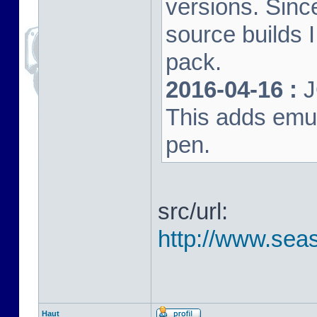
versions. Sinc
source builds
pack.
2016-04-16 :
J
This adds emula
pen.
src/url:
http://www.seas
Haut