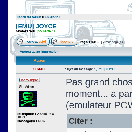
Index du forum
»
Émulation
[EMU] JOYCE
Modérateur:
poulette73
Page
1
sur
1
[ 7 message(s) ]
Aperçu avant impression
Auteur
hERMOL
Sujet du message :
[EMU] JOYCE
Pas grand chos
Site Admin
moment... a pa
(emulateur PC
Inscription :
20 Août 2007,
18:21
Citer :
Message(s) :
5145