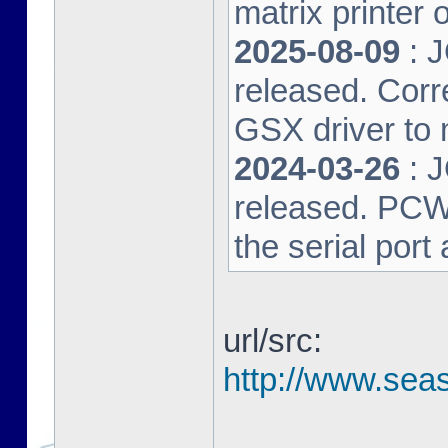
matrix printer 
2025-08-09
: 
released. Corre
GSX driver to
2024-03-26
: 
released. PCW-L
the serial port
url/src:
http://www.seas