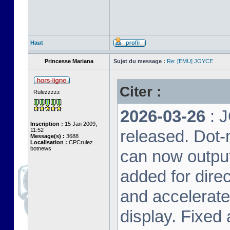
Haut
Princesse Mariana
Sujet du message :
Re: [EMU] JOYCE
Citer :
Rulezzzzz
2026-03-26
: 
Inscription :
15 Jan 2009,
11:52
released. Dot-
Message(s) :
3688
Localisation :
CPCrulez
botnews
can now output
added for dire
and accelerat
display. Fixed 