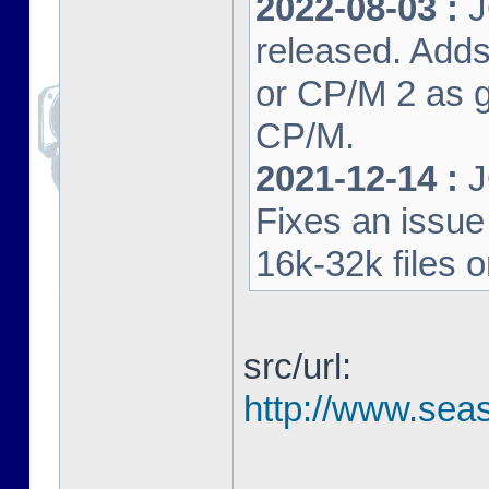
2022-08-03 :
J
released. Adds
or CP/M 2 as 
CP/M.
2021-12-14 :
J
Fixes an issu
16k-32k files 
src/url:
http://www.seas