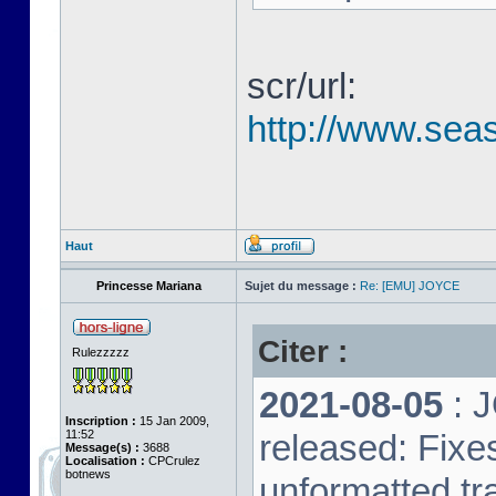
scr/url:
http://www.seas
Haut
Princesse Mariana
Sujet du message :
Re: [EMU] JOYCE
Citer :
Rulezzzzz
2021-08-05
: 
Inscription :
15 Jan 2009,
11:52
released: Fixe
Message(s) :
3688
Localisation :
CPCrulez
botnews
unformatted tr