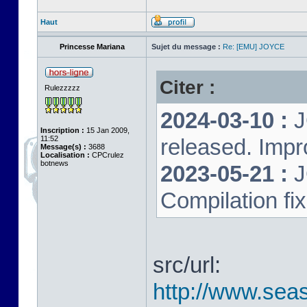
Haut
Princesse Mariana
Sujet du message :
Re: [EMU] JOYCE
Citer :
Rulezzzzz
2024-03-10 :
J
Inscription :
15 Jan 2009,
11:52
released. Impr
Message(s) :
3688
Localisation :
CPCrulez
botnews
2023-05-21 :
J
Compilation fi
src/url:
http://www.seas