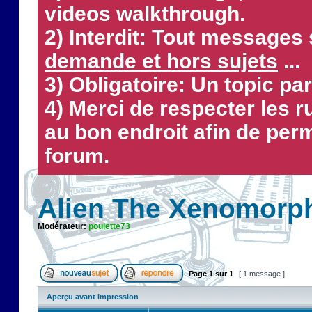
videos walkthrough.
2) Interdit: Tout messages 
demande et hors sujets
...
3) Obligatoire: Un topic par
4) Merci de respecter les 
au bon endroit afin de perm
forum.
Alien The Xenomorp
Modérateur:
poulette73
Page
1
sur
1
[ 1 message ]
Aperçu avant impression