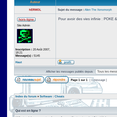
Auteur
hERMOL
Sujet du message :
Alien The Xenomorph
Pour avoir des vies infinie : POKE
Site Admin
Inscription :
20 Août 2007,
18:21
Message(s) :
5145
Haut
Afficher les messages publiés depuis :
Page
1
sur
1
[ 1 message ]
Index du forum
»
Software : Cheats
Qui est en ligne ?