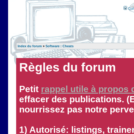
Con
Index du forum
»
Software : Cheats
Règles du forum
Petit
rappel utile à propos
effacer des publications. (
nourrissez pas notre perve
1) Autorisé: listings, traine