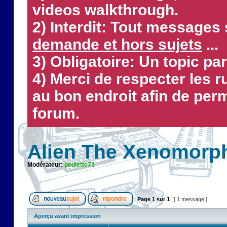
videos walkthrough.
2) Interdit: Tout messages 
demande et hors sujets
...
3) Obligatoire: Un topic par
4) Merci de respecter les 
au bon endroit afin de perm
forum.
Alien The Xenomorp
Modérateur:
poulette73
Page
1
sur
1
[ 1 message ]
Aperçu avant impression