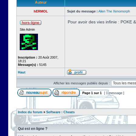
Auteur
hERMOL
Sujet du message :
Alien The Xenomorph
Pour avoir des vies infinie : POKE
Site Admin
Inscription :
20 Août 2007,
18:21
Message(s) :
5145
Haut
Afficher les messages publiés depuis :
Page
1
sur
1
[ 1 message ]
Index du forum
»
Software : Cheats
Qui est en ligne ?