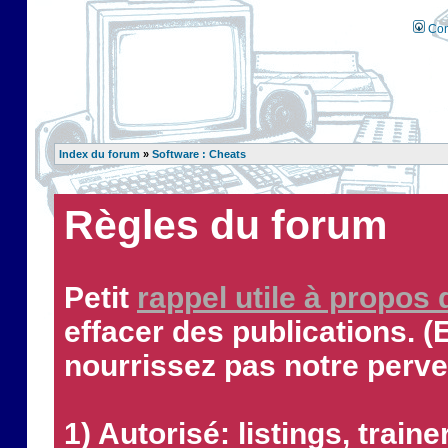
Con
Index du forum
»
Software : Cheats
Règles du forum
Petit
rappel utile à propos
effacer des publications. (
nourrissez pas notre perve
1) Autorisé: listings, traine