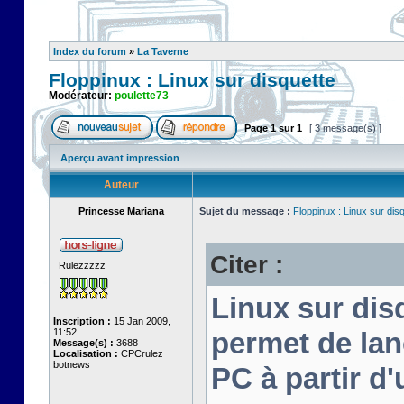
Index du forum
»
La Taverne
Floppinux : Linux sur disquette
Modérateur:
poulette73
Page
1
sur
1
[ 3 message(s) ]
Aperçu avant impression
Auteur
Princesse Mariana
Sujet du message :
Floppinux : Linux sur dis
Citer :
Rulezzzzz
Linux sur disq
Inscription :
15 Jan 2009,
11:52
permet de lan
Message(s) :
3688
Localisation :
CPCrulez
botnews
PC à partir d