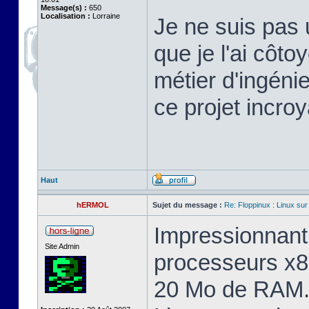
Message(s) :
650
Localisation :
Lorraine
Je ne suis pas 
que je l'ai cô
métier d'ingéni
ce projet incroy
Haut
hERMOL
Sujet du message :
Re: Floppinux : Linux sur
Impressionnant 
Site Admin
processeurs x8
20 Mo de RAM. 