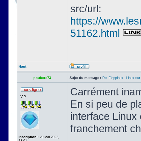
src/url:
https://www.les
51162.html
Haut
poulette73
Sujet du message :
Re: Floppinux : Linux sur
Carrément inam
VIP
En si peu de pl
interface Linux 
franchement ch
Inscription :
29 Mai 2022,
18:01