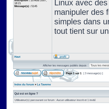
Linux avec des 
Inscription :
20 Août 2007,
18:21
Message(s) :
5145
manipuler des fi
simples dans u
tout tient sur u
Haut
Afficher les messages publiés depuis :
Page
1
sur
1
[ 3 message(s) ]
Index du forum
»
La Taverne
Qui est en ligne ?
Utilisateur(s) parcourant ce forum : Aucun utilisateur inscrit et 1 invité