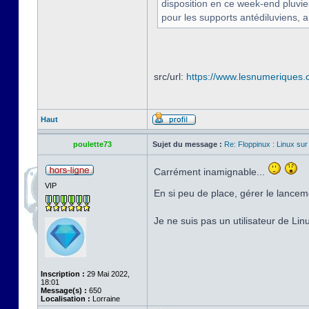
disposition en ce week-end pluvi
pour les supports antédiluviens, a
src/url:
https://www.lesnumeriques.c
Haut
poulette73
Sujet du message :
Re: Floppinux : Linux sur
Carrément inamignable...
VIP
En si peu de place, gérer le lancem
Je ne suis pas un utilisateur de Li
Inscription :
29 Mai 2022,
18:01
Message(s) :
650
Localisation :
Lorraine