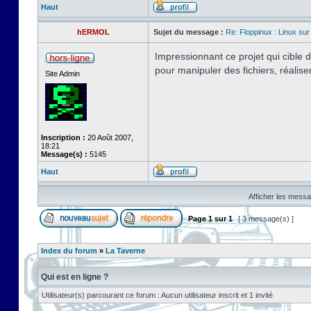
Haut
hERMOL
Sujet du message :
Re: Floppinux : Linux sur
Impressionnant ce projet qui cible
pour manipuler des fichiers, réalis
Site Admin
Inscription :
20 Août 2007,
18:21
Message(s) :
5145
Haut
Afficher les messa
Page
1
sur
1
[ 3 message(s) ]
Index du forum
»
La Taverne
Qui est en ligne ?
Utilisateur(s) parcourant ce forum : Aucun utilisateur inscrit et 1 invité