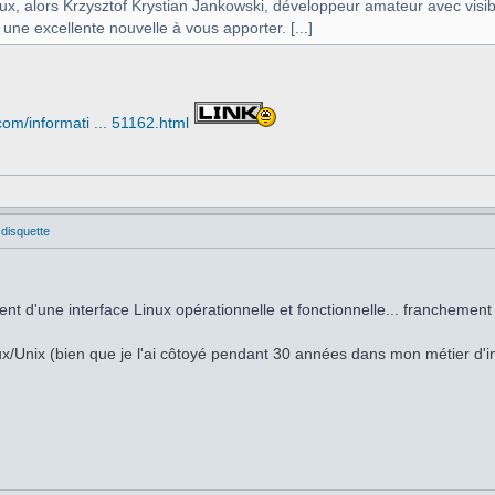
eux, alors Krzysztof Krystian Jankowski, développeur amateur avec vi
 une excellente nouvelle à vous apporter. [...]
om/informati ... 51162.html
 disquette
ent d'une interface Linux opérationnelle et fonctionnelle... franchemen
nux/Unix (bien que je l'ai côtoyé pendant 30 années dans mon métier d'in