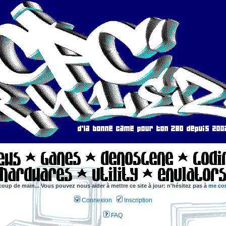
coup de main... Vous pouvez nous aider à mettre ce site à jour: n'hésitez pas à
me con
Connexion
Inscription
FAQ