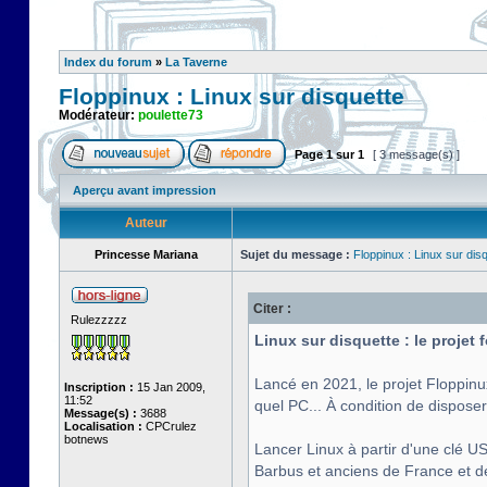
Index du forum
»
La Taverne
Floppinux : Linux sur disquette
Modérateur:
poulette73
Page
1
sur
1
[ 3 message(s) ]
Aperçu avant impression
Auteur
Princesse Mariana
Sujet du message :
Floppinux : Linux sur dis
Citer :
Rulezzzzz
Linux sur disquette : le projet
Lancé en 2021, le projet Floppinu
Inscription :
15 Jan 2009,
11:52
quel PC... À condition de disposer
Message(s) :
3688
Localisation :
CPCrulez
botnews
Lancer Linux à partir d'une clé US
Barbus et anciens de France et de 